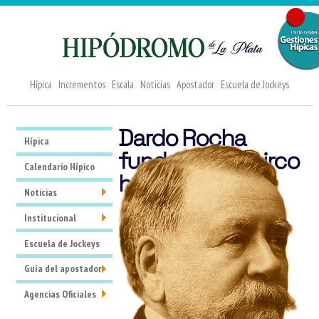
Hípica
Incrementos
Escala
Noticias
Apostador
Escuela de Jockeys
Dardo Rocha
Hípica
fundador del circo
Calendario Hípico
hípico
Noticias
Institucional
Escuela de Jockeys
Guía del apostador
Agencias Oficiales