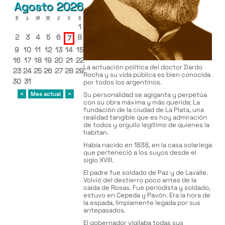
Agosto 2026
D
L
M
M
J
V
S
1
2
3
4
5
6
8
7
9
10
11
12
13
14
15
16
17
18
19
20
21
22
La actuación política del doctor Dardo
23
24
25
26
27
28
29
Rocha y su vida pública es bien conocida
30
31
por todos los argentinos.
Su personalidad se agiganta y perpetúa
con su obra máxima y más querida: La
fundación de la ciudad de La Plata, una
realidad tangible que es hoy admiración
de todos y orgullo legítimo de quienes la
habitan.
Había nacido en 1838, en la casa solariega
que perteneció a los suyos desde el
siglo XVIII.
El padre fue soldado de Paz y de Lavalle.
Volvió del destierro poco antes de la
caída de Rosas. Fue periodista y soldado,
estuvo en Cepeda y Pavón. Era la hora de
la espada, limpiamente legada por sus
antepasados.
El gobernador vigilaba todas sus