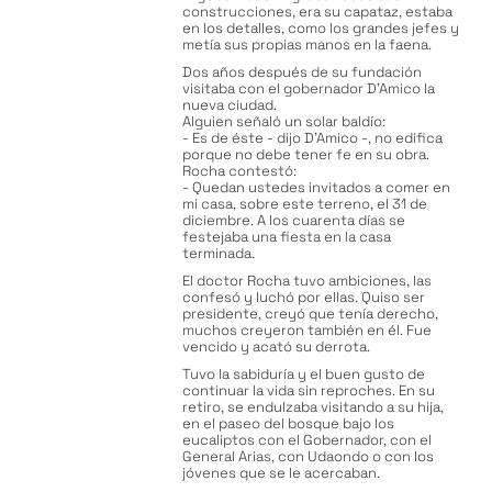
construcciones, era su capataz, estaba
en los detalles, como los grandes jefes y
metía sus propias manos en la faena.
Dos años después de su fundación
visitaba con el gobernador D’Amico la
nueva ciudad.
Alguien señaló un solar baldío:
- Es de éste - dijo D’Amico -, no edifica
porque no debe tener fe en su obra.
Rocha contestó:
- Quedan ustedes invitados a comer en
mi casa, sobre este terreno, el 31 de
diciembre. A los cuarenta días se
festejaba una fiesta en la casa
terminada.
El doctor Rocha tuvo ambiciones, las
confesó y luchó por ellas. Quiso ser
presidente, creyó que tenía derecho,
muchos creyeron también en él. Fue
vencido y acató su derrota.
Tuvo la sabiduría y el buen gusto de
continuar la vida sin reproches. En su
retiro, se endulzaba visitando a su hija,
en el paseo del bosque bajo los
eucaliptos con el Gobernador, con el
General Arias, con Udaondo o con los
jóvenes que se le acercaban.