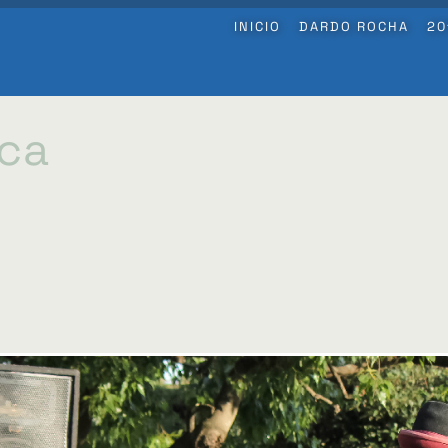
INICIO
DARDO ROCHA
20
ica