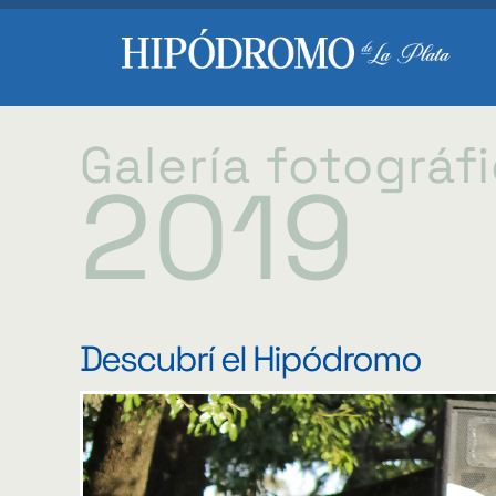
Galería fotográf
2019
Descubrí el Hipódromo