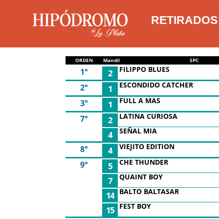
RETIRADOS |
ORDEN
Mandil
SPC
FILIPPO BLUES
1°
2
ESCONDIDO CATCHER
2°
1
FULL A MAS
3°
1
LATINA CURIOSA
7°
2
SEÑAL MIA
4
VIEJITO EDITION
8°
4
CHE THUNDER
9°
5
QUAINT BOY
7
BALTO BALTASAR
14
FEST BOY
15