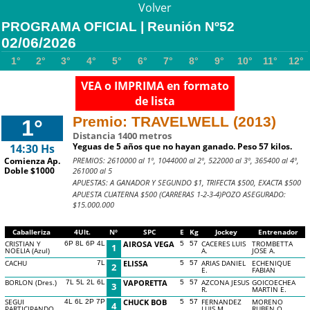
Volver
PROGRAMA OFICIAL | Reunión Nº52
02/06/2026
1°
2°
3°
4°
5°
6°
7°
8°
9°
10°
11°
12°
VEA o IMPRIMA en formato
de lista
Premio: TRAVELWELL (2013)
1°
Distancia 1400 metros
Yeguas de 5 años que no hayan ganado. Peso 57 kilos.
14:30 Hs
PREMIOS: 2610000 al 1º, 1044000 al 2º, 522000 al 3º, 365400 al 4º,
Comienza Ap.
Doble $1000
261000 al 5
APUESTAS: A GANADOR Y SEGUNDO $1, TRIFECTA $500, EXACTA $500
APUESTA CUATERNA $500 (CARRERAS 1-2-3-4)POZO ASEGURADO:
$15.000.000
Caballeriza
4Ult.
Nº
SPC
E
Kg
Jockey
Entrenador
CRISTIAN Y
AIROSA VEGA
CACERES LUIS
TROMBETTA
6P 8L 6P 4L
5
57
1
NOELIA (Azul)
A.
JOSE A.
CACHU
ELISSA
ARIAS DANIEL
ECHENIQUE
7L
5
57
2
E.
FABIAN
BORLON (Dres.)
VAPORETTA
AZCONA JESUS
GOICOECHEA
7L 5L 2L 6L
5
57
3
R.
MARTIN E.
SEGUI
CHUCK BOB
FERNANDEZ
MORENO
4L 6L 2P 7P
5
57
4
PARTICIPANDO
LUIS M.
RUBEN O.