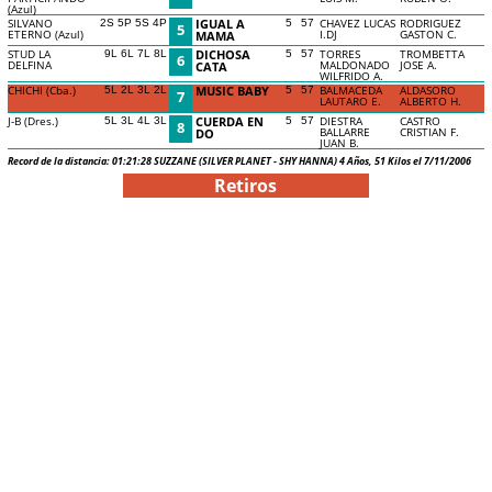
(Azul)
SILVANO
IGUAL A
CHAVEZ LUCAS
RODRIGUEZ
2S 5P 5S 4P
5
57
5
ETERNO (Azul)
I.DJ
GASTON C.
MAMA
STUD LA
DICHOSA
TORRES
TROMBETTA
9L 6L 7L 8L
5
57
6
DELFINA
MALDONADO
JOSE A.
CATA
WILFRIDO A.
CHICHI (Cba.)
MUSIC BABY
BALMACEDA
ALDASORO
5L 2L 3L 2L
5
57
7
LAUTARO E.
ALBERTO H.
J-B (Dres.)
CUERDA EN
DIESTRA
CASTRO
5L 3L 4L 3L
5
57
8
BALLARRE
CRISTIAN F.
DO
JUAN B.
Record de la distancia: 01:21:28 SUZZANE (SILVER PLANET - SHY HANNA) 4 Años, 51 Kilos el 7/11/2006
Retiros