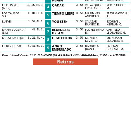
AGAIN
EL OLIMPO
QADAR
VELAZQUEZ
PEREZ HUGO
2S 1S 9S 3P
3
56
4
(ARG.)
CRISTIAN E.
M.
LOS TAUROS
TIEMPO LIBRE
MARINHAS
SESSA GASTON
1L 8L 3L 6L
3
56
5
S.A.
ANDREA S.
A.
LUEVE
YOU SEEK
SALAZAR
ESQUIVEL
5L 5L 4L 1L
3
56
6
RAMIRO E.
HERNAN C.
MARIA EUGENIA
BLUEGRASS
FLORES JAIRO
CAMPELO
4L 3L 1L
3
56
7
(S.I.)
E.
LEONARDO G.
DREAM
NUESTRAS HIJAS
HIGH COLOR
MENDEZ
MONDAZZI
3L 2L 4L 4L
3
56
8
KEVIN E.
EDGARDO A.
EL REY DE SAO
ANGEL
RIVAROLA
FABBIAN
4L 4L 5L 1L
3
56
9
JUAN C.
GUSTAVO M.
EMBRUJADO
Record de la distancia: 01:21:28 SUZZANE (SILVER PLANET - SHY HANNA) 4 Años, 51 Kilos el 7/11/2006
Retiros