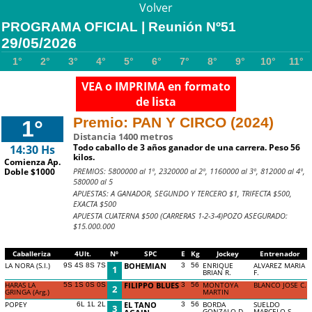
Volver
PROGRAMA OFICIAL | Reunión Nº51
29/05/2026
1°
2°
3°
4°
5°
6°
7°
8°
9°
10°
11°
VEA o IMPRIMA en formato
de lista
Premio: PAN Y CIRCO (2024)
1°
Distancia 1400 metros
Todo caballo de 3 años ganador de una carrera. Peso 56
14:30 Hs
kilos.
Comienza Ap.
PREMIOS: 5800000 al 1º, 2320000 al 2º, 1160000 al 3º, 812000 al 4º,
Doble $1000
580000 al 5
APUESTAS: A GANADOR, SEGUNDO Y TERCERO $1, TRIFECTA $500,
EXACTA $500
APUESTA CUATERNA $500 (CARRERAS 1-2-3-4)POZO ASEGURADO:
$15.000.000
Caballeriza
4Ult.
Nº
SPC
E
Kg
Jockey
Entrenador
LA NORA (S.I.)
BOHEMIAN
ENRIQUE
ALVAREZ MARIA
9S 4S 8S 7S
3
56
1
BRIAN R.
F.
HARAS LA
FILIPPO BLUES
MONTOYA
BLANCO JOSE C.
5S 1S 0S 0S
3
56
2
GRINGA (Arg.)
MARTIN
POPEY
EL TANO
BORDA
SUELDO
6L 1L 2L
3
56
3
GONZALO D.
MARCELO S.