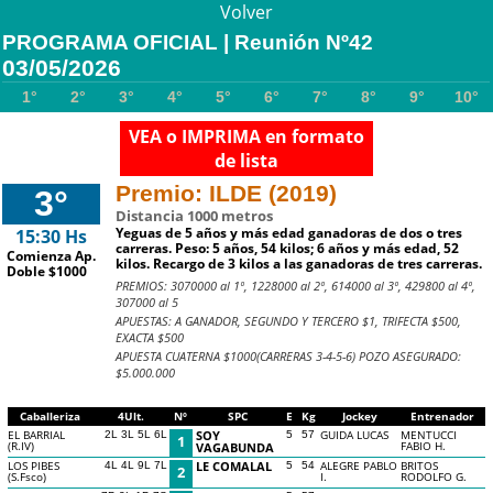
Volver
PROGRAMA OFICIAL | Reunión Nº42
03/05/2026
1°
2°
3°
4°
5°
6°
7°
8°
9°
10°
VEA o IMPRIMA en formato
de lista
Premio: ILDE (2019)
3°
Distancia 1000 metros
Yeguas de 5 años y más edad ganadoras de dos o tres
15:30 Hs
carreras. Peso: 5 años, 54 kilos; 6 años y más edad, 52
Comienza Ap.
kilos. Recargo de 3 kilos a las ganadoras de tres carreras.
Doble $1000
PREMIOS: 3070000 al 1º, 1228000 al 2º, 614000 al 3º, 429800 al 4º,
307000 al 5
APUESTAS: A GANADOR, SEGUNDO Y TERCERO $1, TRIFECTA $500,
EXACTA $500
APUESTA CUATERNA $1000(CARRERAS 3-4-5-6) POZO ASEGURADO:
$5.000.000
Caballeriza
4Ult.
Nº
SPC
E
Kg
Jockey
Entrenador
EL BARRIAL
SOY
GUIDA LUCAS
MENTUCCI
2L 3L 5L 6L
5
57
1
(R.IV)
FABIO H.
VAGABUNDA
LOS PIBES
LE COMALAL
ALEGRE PABLO
BRITOS
4L 4L 9L 7L
5
54
2
(S.Fsco)
I.
RODOLFO G.