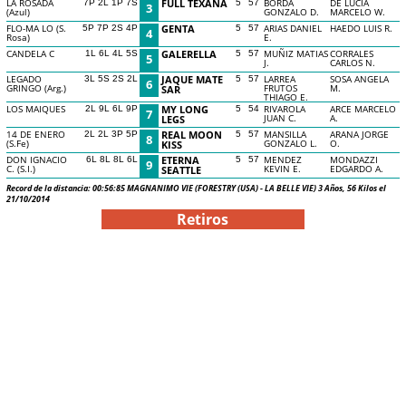
LA ROSADA
FULL TEXANA
BORDA
DE LUCIA
7P 2L 1P 7S
5
57
3
(Azul)
GONZALO D.
MARCELO W.
FLO-MA LO (S.
GENTA
ARIAS DANIEL
HAEDO LUIS R.
5P 7P 2S 4P
5
57
4
Rosa)
E.
CANDELA C
GALERELLA
MUÑIZ MATIAS
CORRALES
1L 6L 4L 5S
5
57
5
J.
CARLOS N.
LEGADO
JAQUE MATE
LARREA
SOSA ANGELA
3L 5S 2S 2L
5
57
6
GRINGO (Arg.)
FRUTOS
M.
SAR
THIAGO E.
LOS MAIQUES
MY LONG
RIVAROLA
ARCE MARCELO
2L 9L 6L 9P
5
54
7
JUAN C.
A.
LEGS
14 DE ENERO
REAL MOON
MANSILLA
ARANA JORGE
2L 2L 3P 5P
5
57
8
(S.Fe)
GONZALO L.
O.
KISS
DON IGNACIO
ETERNA
MENDEZ
MONDAZZI
6L 8L 8L 6L
5
57
9
C. (S.I.)
KEVIN E.
EDGARDO A.
SEATTLE
Record de la distancia: 00:56:85 MAGNANIMO VIE (FORESTRY (USA) - LA BELLE VIE) 3 Años, 56 Kilos el
21/10/2014
Retiros