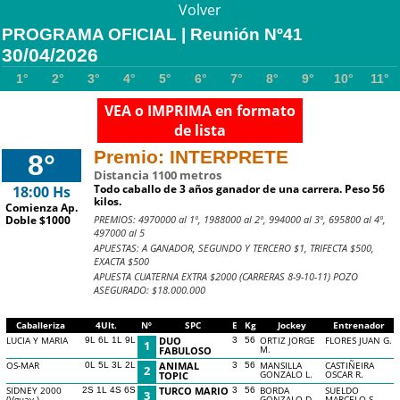
Volver
PROGRAMA OFICIAL | Reunión Nº41
30/04/2026
1°
2°
3°
4°
5°
6°
7°
8°
9°
10°
11°
VEA o IMPRIMA en formato
de lista
Premio: INTERPRETE
8°
Distancia 1100 metros
Todo caballo de 3 años ganador de una carrera. Peso 56
18:00 Hs
kilos.
Comienza Ap.
PREMIOS: 4970000 al 1º, 1988000 al 2º, 994000 al 3º, 695800 al 4º,
Doble $1000
497000 al 5
APUESTAS: A GANADOR, SEGUNDO Y TERCERO $1, TRIFECTA $500,
EXACTA $500
APUESTA CUATERNA EXTRA $2000 (CARRERAS 8-9-10-11) POZO
ASEGURADO: $18.000.000
Caballeriza
4Ult.
Nº
SPC
E
Kg
Jockey
Entrenador
LUCIA Y MARIA
DUO
ORTIZ JORGE
FLORES JUAN G.
9L 6L 1L 9L
3
56
1
M.
FABULOSO
OS-MAR
ANIMAL
MANSILLA
CASTIÑEIRA
0L 5L 3L 2L
3
56
2
GONZALO L.
OSCAR R.
TOPIC
SIDNEY 2000
TURCO MARIO
BORDA
SUELDO
2S 1L 4S 6S
3
56
3
(Vguay.)
GONZALO D.
MARCELO S.