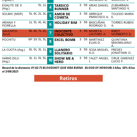
EGALITE DE 9
TARSICO
ARIAS DANIEL
ZUBIARRAIN
5L 1L
3
56
4
(Arg.)
E.
SANTIAGO V.
RUNNER
SOLMIC (MDP)
AMOR DE
ARREGUY
TOLEDO MARIA
5L 6L 2L 3L
3
56
5
FRANCISCO A.
E.
COMETA
ARIANA Y
HOLIDAY RIM
BASCUÑAN
TORRES RUBEN
1L 5L 4L 4L
3
56
6
FIORELLA
RODRIGO D.
A.
GAUCHITO
INOCENTE
MORETA
RIBOT
8L 4L 7L 2L
3
56
7
(Azul)
LAUTARO A.
NORBERTO D.
COLECTIVO
POCHITO
EXCEL BOMB
MARTINEZ
QUINTANA
6P 3S 5L 5L
3
56
8
ELIAS D.
MAXIMILIANO
A.
LA CUOTA (Arg.)
LLANERO
SOSA MIGUEL
FREDES
9L 0L 3L 1L
3
56
9
A.O.
JONATHAN O.
SOLITARIO
HARAS DILU
SHOW ME A
YALET ANGEL
ORUE GIMENEZ
3L 1L 0L 5L
3
56
10
(Arg.)
I.
LUCIO F.
HERO
Record de la distancia: 01:02:73 BLOODSHOT (QUE VIDA BUENA - BLOOD OF HONOUR) 3 Años, 50½ Kilos
el 3/08/2023
Retiros