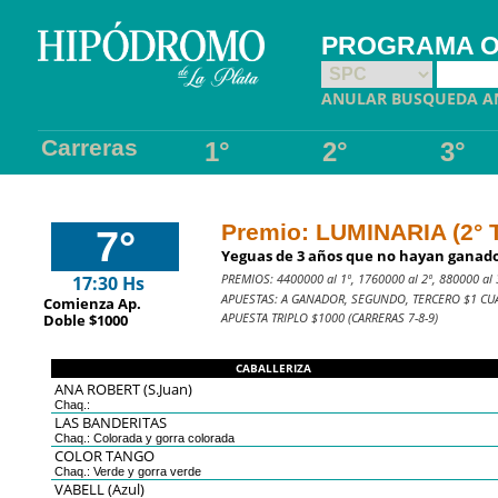
PROGRAMA OFI
ANULAR BUSQUEDA A
Carreras
1°
2°
3°
Premio: LUMINARIA (2°
7°
Yeguas de 3 años que no hayan ganado.
PREMIOS: 4400000 al 1º, 1760000 al 2º, 880000 al 3
17:30 Hs
APUESTAS: A GANADOR, SEGUNDO, TERCERO $1 CUA
Comienza Ap.
APUESTA TRIPLO $1000 (CARRERAS 7-8-9)
Doble $1000
CABALLERIZA
ANA ROBERT (S.Juan)
Chaq.:
LAS BANDERITAS
Chaq.: Colorada y gorra colorada
COLOR TANGO
Chaq.: Verde y gorra verde
VABELL (Azul)