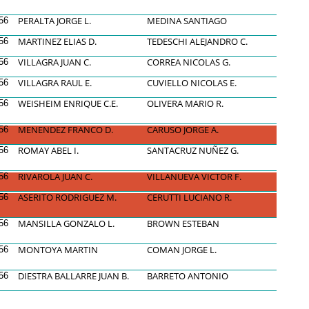
PERALTA JORGE L.
MEDINA SANTIAGO
56
MARTINEZ ELIAS D.
TEDESCHI ALEJANDRO C.
56
VILLAGRA JUAN C.
CORREA NICOLAS G.
56
VILLAGRA RAUL E.
CUVIELLO NICOLAS E.
56
WEISHEIM ENRIQUE C.E.
OLIVERA MARIO R.
56
MENENDEZ FRANCO D.
CARUSO JORGE A.
56
ROMAY ABEL I.
SANTACRUZ NUÑEZ G.
56
RIVAROLA JUAN C.
VILLANUEVA VICTOR F.
56
ASERITO RODRIGUEZ M.
CERUTTI LUCIANO R.
56
MANSILLA GONZALO L.
BROWN ESTEBAN
56
MONTOYA MARTIN
COMAN JORGE L.
56
DIESTRA BALLARRE JUAN B.
BARRETO ANTONIO
56