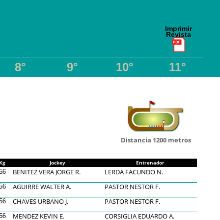
Imprimir
Revista
8°
9°
10°
11°
Distancia 1200 metros
Kg
Jockey
Entrenador
BENITEZ VERA JORGE R.
LERDA FACUNDO N.
56
AGUIRRE WALTER A.
PASTOR NESTOR F.
56
CHAVES URBANO J.
PASTOR NESTOR F.
56
MENDEZ KEVIN E.
CORSIGLIA EDUARDO A.
56