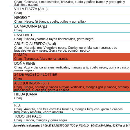
Chaq.: Colorada, cinco estrellas, brazales, cuello y puños blanco y gorra gris y
Salmón a cascos.
VILLA PIAZZA (Azul)
Chaq.:
NEGRO T
Chaq.: Negro, (t) blanca, cuello, puños y gorra lila.-
LA MAQUINA (Arg.)
Chaq.:
PASCUAL C.
Chaq.: Blanca y verde a rayas horizontales, gorra negra
ABUELO ALFREDO (Azul)
Chaq.: Naranja, tres V verde y negro. Cuello negro. Mangas naranja, tres
brazales verde y negro. Gorra verde, pompón negro.-
PAMPA
Chaq.: Turquesa, faja y gorra naranja.-
DOÑA RENE
Chaq.: Azul y blanca a rayas verticales, mangas gris, cuello negro, gorra a casco
visera negra.-
24 DE AGOSTO PLOTTIER
Chaq.:
A LO JOHNSON (S.I.)
Chaq.: Negra, naranja y blanca a rayas verticales, mangas gris y blanca, brazal y
puño negro, cuello gris, gorra a cascos.
HILDA JUANA
Chaq.:
R.B.
Chaq.: Amarilla, con tres estrellas blancas, mangas turquesa, gorra a cascos
turquesa y Amarilla, visera amarilla.-
TODO UN PALO
Chaq.: Blanca, mangas y gorra negra
Record de la distancia: 01:09:27 ES ARISTOCRATICO (ANGIOLO - SOUTINE) 4 Años, 62 Kilos el 2/