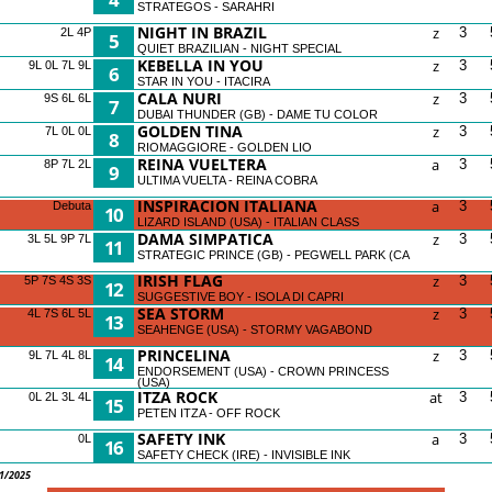
STRATEGOS - SARAHRI
NIGHT IN BRAZIL
z
3
2L 4P
5
QUIET BRAZILIAN - NIGHT SPECIAL
KEBELLA IN YOU
z
3
9L 0L 7L 9L
6
STAR IN YOU - ITACIRA
CALA NURI
z
3
9S 6L 6L
7
DUBAI THUNDER (GB) - DAME TU COLOR
GOLDEN TINA
z
3
7L 0L 0L
8
RIOMAGGIORE - GOLDEN LIO
REINA VUELTERA
a
3
8P 7L 2L
9
ULTIMA VUELTA - REINA COBRA
INSPIRACION ITALIANA
a
3
Debuta
10
LIZARD ISLAND (USA) - ITALIAN CLASS
DAMA SIMPATICA
z
3
3L 5L 9P 7L
11
STRATEGIC PRINCE (GB) - PEGWELL PARK (CA
IRISH FLAG
z
3
5P 7S 4S 3S
12
SUGGESTIVE BOY - ISOLA DI CAPRI
SEA STORM
z
3
4L 7S 6L 5L
13
SEAHENGE (USA) - STORMY VAGABOND
PRINCELINA
z
3
9L 7L 4L 8L
14
ENDORSEMENT (USA) - CROWN PRINCESS
(USA)
ITZA ROCK
at
3
0L 2L 3L 4L
15
PETEN ITZA - OFF ROCK
SAFETY INK
a
3
0L
16
SAFETY CHECK (IRE) - INVISIBLE INK
11/2025