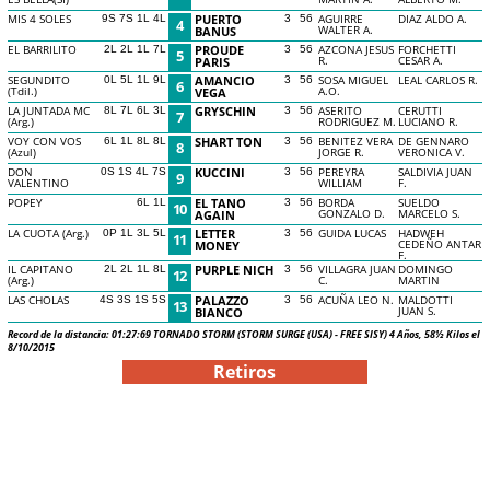
MIS 4 SOLES
PUERTO
AGUIRRE
DIAZ ALDO A.
9S 7S 1L 4L
3
56
4
WALTER A.
BANUS
EL BARRILITO
PROUDE
AZCONA JESUS
FORCHETTI
2L 2L 1L 7L
3
56
5
R.
CESAR A.
PARIS
SEGUNDITO
AMANCIO
SOSA MIGUEL
LEAL CARLOS R.
0L 5L 1L 9L
3
56
6
(Tdil.)
A.O.
VEGA
LA JUNTADA MC
GRYSCHIN
ASERITO
CERUTTI
8L 7L 6L 3L
3
56
7
(Arg.)
RODRIGUEZ M.
LUCIANO R.
VOY CON VOS
SHART TON
BENITEZ VERA
DE GENNARO
6L 1L 8L 8L
3
56
8
(Azul)
JORGE R.
VERONICA V.
DON
KUCCINI
PEREYRA
SALDIVIA JUAN
0S 1S 4L 7S
3
56
9
VALENTINO
WILLIAM
F.
POPEY
EL TANO
BORDA
SUELDO
6L 1L
3
56
10
GONZALO D.
MARCELO S.
AGAIN
LA CUOTA (Arg.)
LETTER
GUIDA LUCAS
HADWEH
0P 1L 3L 5L
3
56
11
CEDEÑO ANTAR
MONEY
F.
IL CAPITANO
PURPLE NICH
VILLAGRA JUAN
DOMINGO
2L 2L 1L 8L
3
56
12
(Arg.)
C.
MARTIN
LAS CHOLAS
PALAZZO
ACUÑA LEO N.
MALDOTTI
4S 3S 1S 5S
3
56
13
JUAN S.
BIANCO
Record de la distancia: 01:27:69 TORNADO STORM (STORM SURGE (USA) - FREE SISY) 4 Años, 58½ Kilos el
8/10/2015
Retiros