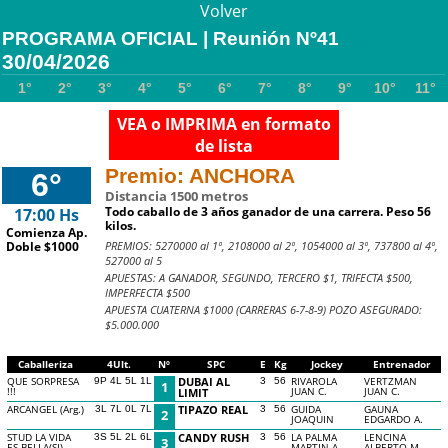
Volver
PROGRAMA OFICIAL | Reunión Nº41
30/04/2026
1°
2°
3°
4°
5°
6°
7°
8°
9°
10°
11°
VEA o IMPRIMA en formato
de lista
Premio: ANCHORA
6°
Distancia 1500 metros
Todo caballo de 3 años ganador de una carrera. Peso 56
17:00 Hs
kilos.
Comienza Ap.
PREMIOS: 5270000 al 1º, 2108000 al 2º, 1054000 al 3º, 737800 al 4º,
Doble $1000
527000 al 5
APUESTAS: A GANADOR, SEGUNDO, TERCERO $1, TRIFECTA $500,
IMPERFECTA $500
APUESTA CUATERNA $1000 (CARRERAS 6-7-8-9) POZO ASEGURADO:
$5.000.000
Caballeriza
4Ult.
Nº
SPC
E
Kg
Jockey
Entrenador
QUE SORPRESA
DUBAI AL
RIVAROLA
VERTZMAN
9P 4L 5L 1L
3
56
1
!!!
JUAN C.
JUAN C.
LIMIT
ARCANGEL (Arg.)
TIPAZO REAL
GUIDA
GAUNA
3L 7L 0L 7L
3
56
2
JOAQUIN
EDGARDO A.
STUD LA VIDA
CANDY RUSH
LA PALMA
LENCINA
3S 5L 2L 6L
3
56
3
ES BELLA(SI)
MARTIN A.
ALBERTO M.