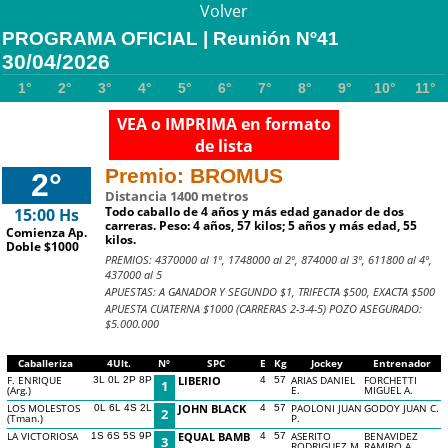
Volver
PROGRAMA OFICIAL | Reunión Nº41
30/04/2026
1°
2°
3°
4°
5°
6°
7°
8°
9°
10°
11°
VEA o IMPRIMA en formato
de lista
Premio: BROMUS
2°
Distancia 1400 metros
Todo caballo de 4 años y más edad ganador de dos
15:00 Hs
carreras. Peso: 4 años, 57 kilos; 5 años y más edad, 55
Comienza Ap.
kilos.
Doble $1000
PREMIOS: 4370000 al 1º, 1748000 al 2º, 874000 al 3º, 611800 al 4º,
437000 al 5
APUESTAS: A GANADOR Y SEGUNDO $1, TRIFECTA $500, EXACTA $500
APUESTA CUATERNA $1000 (CARRERAS 2-3-4-5) POZO ASEGURADO:
$5.000.000
Caballeriza
4Ult.
Nº
SPC
E
Kg
Jockey
Entrenador
F. ENRIQUE
LIBERIO
ARIAS DANIEL
FORCHETTI
3L 0L 2P 8P
4
57
1
(Arg.)
E.
MIGUEL A.
LOS MOLESTOS
JOHN BLACK
PAOLONI JUAN
GODOY JUAN C.
0L 6L 4S 2L
4
57
2
(Tman.)
P.
LA VICTORIOSA
EQUAL BAMB
ASERITO
BENAVIDEZ
1S 6S 5S 9P
4
57
3
RODRIGUEZ M.
RAMIRO A.