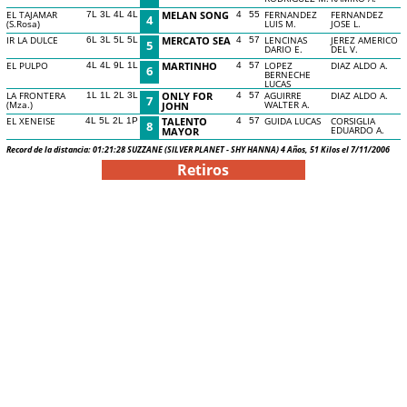
EL TAJAMAR
MELAN SONG
FERNANDEZ
FERNANDEZ
7L 3L 4L 4L
4
55
4
(S.Rosa)
LUIS M.
JOSE L.
IR LA DULCE
MERCATO SEA
LENCINAS
JEREZ AMERICO
6L 3L 5L 5L
4
57
5
DARIO E.
DEL V.
EL PULPO
MARTINHO
LOPEZ
DIAZ ALDO A.
4L 4L 9L 1L
4
57
6
BERNECHE
LUCAS
LA FRONTERA
ONLY FOR
AGUIRRE
DIAZ ALDO A.
1L 1L 2L 3L
4
57
7
(Mza.)
WALTER A.
JOHN
EL XENEISE
TALENTO
GUIDA LUCAS
CORSIGLIA
4L 5L 2L 1P
4
57
8
EDUARDO A.
MAYOR
Record de la distancia: 01:21:28 SUZZANE (SILVER PLANET - SHY HANNA) 4 Años, 51 Kilos el 7/11/2006
Retiros