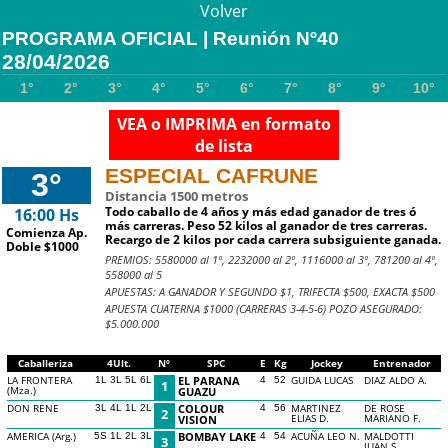
Volver
PROGRAMA OFICIAL | Reunión Nº40
28/04/2026
1°
2°
3°
4°
5°
6°
7°
8°
9°
10°
VEA o IMPRIMA en formato
de lista
ESPECIAL CAFRUNE
3°
Distancia 1500 metros
Todo caballo de 4 años y más edad ganador de tres ó
16:00 Hs
más carreras. Peso 52 kilos al ganador de tres carreras.
Comienza Ap.
Recargo de 2 kilos por cada carrera subsiguiente ganada.
Doble $1000
PREMIOS: 5580000 al 1º, 2232000 al 2º, 1116000 al 3º, 781200 al 4º,
558000 al 5
APUESTAS: A GANADOR Y SEGUNDO $1, TRIFECTA $500, EXACTA $500
APUESTA CUATERNA $1000 (CARRERAS 3-4-5-6) POZO ASEGURADO:
$5.000.000
Caballeriza
4Ult.
Nº
SPC
E
Kg
Jockey
Entrenador
LA FRONTERA
EL PARANA
GUIDA LUCAS
DIAZ ALDO A.
1L 3L 5L 6L
4
52
1
(Mza.)
GUAZU
DON RENE
COLOUR
MARTINEZ
DE ROSE
3L 4L 1L 2L
4
56
2
ELIAS D.
MARIANO F.
VISION
AMERICA (Arg.)
BOMBAY LAKE
ACUÑA LEO N.
MALDOTTI
5S 1L 2L 3L
4
54
3
JUAN S.