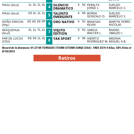
PAULI (Azul)
SILENCIO
PERALTA
SUELDO
1L 2L 1L 0L
4
54
4
JORGE L.
MARCELO S.
DRAMATICO
PAULI (Azul)
TALENTO
BORDA
SUELDO
2S 2L 1L 1L
4
56
5
GONZALO D.
MARCELO S.
EMERGENTE
DOÑA PANCHA
ORO NATIVO
BANEGAS
MARTIN FERRO
4S 4S 3S 5P
4
52
6
(Arg.)
KEVIN
NICOLAS
MOQUEHUA
VIEJITO
GARCIA
RIVERO
2L 1L 7L 1L
5
52
7
(Azul)
WALTER L.
UBALDO I.
EDITION
PAR DE LOCOS
YAK SPORT
ASERITO
MEDINA
6S 3S 1L 3L
4
56
8
(CDU)
RODRIGUEZ M.
MIGUEL A.B.
Record de la distancia: 01:27:69 TORNADO STORM (STORM SURGE (USA) - FREE SISY) 4 Años, 58½ Kilos el
8/10/2015
Retiros