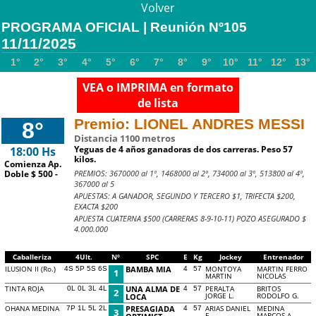
Volver
PROGRAMA OFICIAL | Reunión Nº105
11/11/2025
1°
2°
3°
4°
5°
6°
7°
8°
9°
10°
11°
12°
13°
VEA o IMPRIMA en formato
de lista
Premio: LIONEL ANDRES MESSI
8°
Distancia 1100 metros
Yeguas de 4 años ganadoras de dos carreras. Peso 57
18:00 Hs
kilos.
Comienza Ap.
PREMIOS: 3670000 al 1º, 1468000 al 2º, 734000 al 3º, 513800 al 4º,
Doble $ 500 -
367000 al 5
APUESTAS: A GANADOR, SEGUNDO Y TERCERO $1, TRIFECTA $200,
EXACTA $200
APUESTA CUATERNA $500 (CARRERAS 8-9-10-11) POZO ASEGURADO $
4.000.000
Caballeriza
4Ult.
Nº
SPC
E
Kg
Jockey
Entrenador
ILUSION II (Ro.)
BAMBA MIA
MONTOYA
MARTIN FERRO
4S 5P 5S 6S
4
57
1
MARTIN
NICOLAS
TINTA ROJA
UNA ALMA DE
PERALTA
BRITOS
0L 0L 3L 4L
4
57
2
JORGE L.
RODOLFO G.
LOCA
OHANA MEDINA
PRESAGIADA
ARIAS DANIEL
MEDINA
7P 1L 5L 2L
4
57
3
E.
MARCOS A.