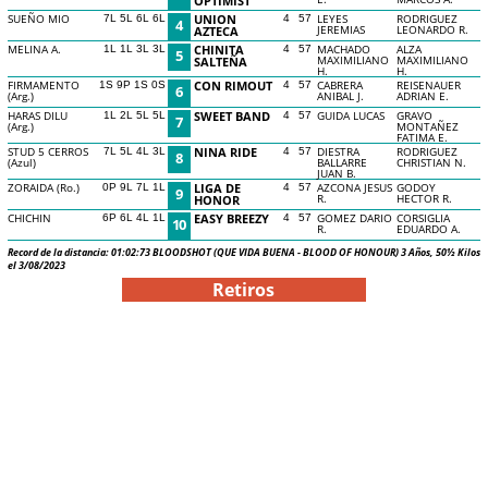
OPTIMIST
SUEÑO MIO
UNION
LEYES
RODRIGUEZ
7L 5L 6L 6L
4
57
4
JEREMIAS
LEONARDO R.
AZTECA
MELINA A.
CHINITA
MACHADO
ALZA
1L 1L 3L 3L
4
57
5
MAXIMILIANO
MAXIMILIANO
SALTEÑA
H.
H.
FIRMAMENTO
CON RIMOUT
CABRERA
REISENAUER
1S 9P 1S 0S
4
57
6
(Arg.)
ANIBAL J.
ADRIAN E.
HARAS DILU
SWEET BAND
GUIDA LUCAS
GRAVO
1L 2L 5L 5L
4
57
7
(Arg.)
MONTAÑEZ
FATIMA E.
STUD 5 CERROS
NINA RIDE
DIESTRA
RODRIGUEZ
7L 5L 4L 3L
4
57
8
(Azul)
BALLARRE
CHRISTIAN N.
JUAN B.
ZORAIDA (Ro.)
LIGA DE
AZCONA JESUS
GODOY
0P 9L 7L 1L
4
57
9
R.
HECTOR R.
HONOR
CHICHIN
EASY BREEZY
GOMEZ DARIO
CORSIGLIA
6P 6L 4L 1L
4
57
10
R.
EDUARDO A.
Record de la distancia: 01:02:73 BLOODSHOT (QUE VIDA BUENA - BLOOD OF HONOUR) 3 Años, 50½ Kilos
el 3/08/2023
Retiros