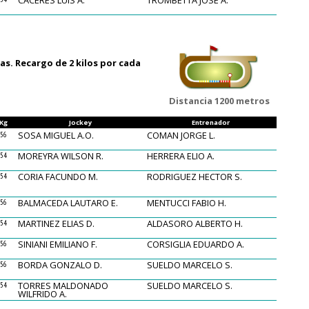
CACERES LUIS A.
TROMBETTA JOSE A.
as. Recargo de 2 kilos por cada
Distancia 1200 metros
Kg
Jockey
Entrenador
SOSA MIGUEL A.O.
COMAN JORGE L.
56
MOREYRA WILSON R.
HERRERA ELIO A.
54
CORIA FACUNDO M.
RODRIGUEZ HECTOR S.
54
BALMACEDA LAUTARO E.
MENTUCCI FABIO H.
56
MARTINEZ ELIAS D.
ALDASORO ALBERTO H.
54
SINIANI EMILIANO F.
CORSIGLIA EDUARDO A.
56
BORDA GONZALO D.
SUELDO MARCELO S.
56
TORRES MALDONADO
SUELDO MARCELO S.
54
WILFRIDO A.