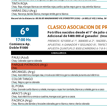
TINTA ROJA
Chaq.: Roja, mangas blancas con estrellas rojas, cuello y puños negro, gorra roja, estrella blanca.-
HARAS DILU (Arg.)
Chaq.: Naranja, banda blanca, mangas verdes, gorra blanca.
Record de la distancia: 00:56:85 MAGNANIMO VIE (FORESTRY (USA) - LA BELLE VIE) 3 Años, 56 
CLASICO ASOCIACION DE PR
6°
Potrillos nacidos desde el 1º de julio 
Adicional de $400.000 al ganador. (Ins
17:00 Hs
PREMIOS: 9210000 al 1º, 3684000 al 2º, 1842000 al
Comienza Ap.
APUESTAS: A GANADOR Y SEGUNDO $1, TRIFECT
Doble $1000
APUESTA QUINTUPLO $500 (CARRERAS 6-7-8-9-
CABALLERIZA
PAULI (Azul)
Chaq.: Colorada y gorra colorada
PARQUE PATRICIOS (Arg.)
Chaq.:
ARCANGEL (Arg.)
Chaq.: Azul eléctrico, mangas rosa, círculo azul eléctrico, gorra colorada,lunares azul eléctrico.
COLOR TANGO
Chaq.: Negra y gorra colorada
EL PORA
Chaq.: Granate cuello blanco y celeste, mangas a rayas horizontales, blancas y celestes, gorra a casco
ARACI'S (Arg.)
Chaq.: Azul eléctrico y cereza a cuadros, mangas azul, gorra a cascos.
PACIFICA (Arg.)
Chaq.: Blanca, dos bandas y brazales colorados, gorra blanca, visera y borla colorada