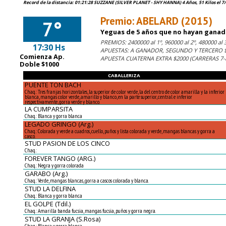
Record de la distancia: 01:21:28 SUZZANE (SILVER PLANET - SHY HANNA) 4 Años, 51 Kilos el 7
Premio: ABELARD (2015)
7°
Yeguas de 5 años que no hayan ganado
PREMIOS: 2400000 al 1º, 960000 al 2º, 480000 al 3
17:30 Hs
APUESTAS: A GANADOR, SEGUNDO Y TERCERO $1
Comienza Ap.
APUESTA CUATERNA EXTRA $2000 (CARRERAS 7-
Doble $1000
CABALLERIZA
PUENTE TON BACH
Chaq.: Tres franjas horizontales, la superior de color verde, la del centro de color amarilla y la inferior
blanca, mangas color verde, amarillo y blanco, en la parte superior, central e inferior
respectivamente, gorra verde y blanco.
LA CUMPARSITA
Chaq.: Blanca y gorra blanca
LEGADO GRINGO (Arg.)
Chaq.: Colorada y verde a cuadros, cuello, puños y lista colorada y verde, mangas blancas y gorra a
casco.
STUD PASION DE LOS CINCO
Chaq.:
FOREVER TANGO (ARG.)
Chaq.: Negra y gorra colorada
GARABO (Arg.)
Chaq.: Verde, mangas blancas, gorra a cascos colorada y blanca.
STUD LA DELFINA
Chaq.: Blanca y gorra blanca
EL GOLPE (Tdil.)
Chaq.: Amarilla banda fucsia, mangas fucsia, puños y gorra negra.
STUD LA GRANJA (S.Rosa)