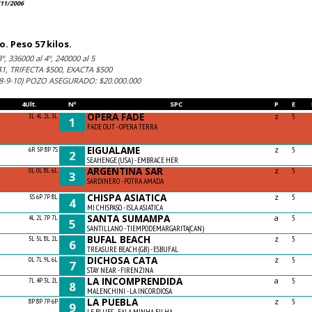
/11/2006
. Peso 57 kilos.
º, 336000 al 4º, 240000 al 5
, TRIFECTA $500, EXACTA $500
8-9-10) POZO ASEGURADO: $20.000.000
4Ult.
Nº
SPC
P
E
OPERA FADE
z
3L 4L 2L 3L
5
1
FADE OUT - OPERA TERRA
EIGUALAME
z
6R 5P 8P 7S
5
2
SEAHENGE (USA) - EMBRACE HER
ARGENTINA SAR
z
0L 0L 8L 6L
5
3
SARDINERO - POTRA AMADA
CHISPA ASIATICA
z
5S 6P 7P 8L
5
4
MI CHISPASO - ISLA ASIATICA
SANTA SUMAMPA
a
4L 2L 7P 7L
5
5
SANTILLANO - TIEMPODEMARGARITA(CAN)
BUFAL BEACH
z
5L 5L 8L 2L
5
6
TREASURE BEACH (GB) - ESBUFAL
DICHOSA CATA
z
0L 7L 9L 6L
5
7
STAY NEAR - FIRENZINA
LA INCOMPRENDIDA
a
7L 4P 3L 2L
5
8
MALENCHINI - LA INCORDIOSA
LA PUEBLA
z
8P 8P 7P 6P
5
9