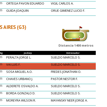
ORTEGA PAVON EDUARDO
VIGIL CARLOS A.
55
GUIDA JOAQUIN
ORUE GIMENEZ LUCIO F.
55
 AIRES (G3)
Distancia 1400 metros
Kg
Jockey
Entrenador
PERALTA JORGE L.
SUELDO MARCELO S.
55
VAI LUIS F.
SUELDO MARCELO S.
55
SOSA MIGUEL A.O.
FREDES JONATHAN O.
55
CHAVES URBANO J.
PASTOR NESTOR F.
55
ALDERETE OSVALDO A.
SUELDO MARCELO S.
55
BORDA GONZALO D.
SUELDO MARCELO S.
55
MOREYRA WILSON R.
MAYANSKY NEER JORGE A.
55