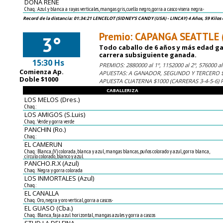
DOÑA RENE
Chaq.: Azul y blanca a rayas verticales, mangas gris, cuello negro, gorra a casco visera negra.-
Record de la distancia: 01:34:21 LENCELOT (SIDNEY'S CANDY (USA) - LINCAY) 4 Años, 59 Kilos 
Premio: CAPANGA SEATTLE 
3°
Todo caballo de 6 años y más edad gan
carrera subsiguiente ganada.
15:30 Hs
PREMIOS: 2880000 al 1º, 1152000 al 2º, 576000 al 
Comienza Ap.
APUESTAS: A GANADOR, SEGUNDO Y TERCERO $1
Doble $1000
APUESTA CUATERNA $1000 (CARRERAS 3-4-5-6)
CABALLERIZA
LOS MELOS (Dres.)
Chaq.:
LOS AMIGOS (S.Luis)
Chaq.: Verde y gorra verde
PANCHIN (Ro.)
Chaq.:
EL CAMERUN
Chaq.: Blanca, (V) colorada, blanca y azul, mangas blancas, puños colorado y azul, gorra blanca,
círculo colorado, blanco y azul.
PANCHO.R.X (Azul)
Chaq.: Negra y gorra colorada
LOS INMORTALES (Azul)
Chaq.:
EL CANALLA
Chaq.: Oro, negra y oro vertical, gorra a cascos.-
EL GUASO (Cba.)
Chaq.: Blanca, faja azul horizontal, mangas azules y gorra a cascos