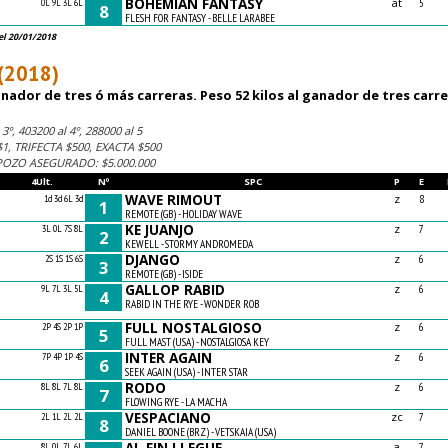
BOHEMIAN FANTASY
at
0L 9L 3L 6L
5
8
FLESH FOR FANTASY - BELLE LARABEE
el 20/01/2018
(2018)
ador de tres ó más carreras. Peso 52 kilos al ganador de tres carre
3º, 403200 al 4º, 288000 al 5
, TRIFECTA $500, EXACTA $500
 POZO ASEGURADO: $5.000.000
4Ult.
Nº
SPC
P
E
WAVE RIMOUT
z
1d 3d 6L 3d
8
1
REMOTE (GB) - HOLIDAY WAVE
KE JUANJO
z
3L 0L 7S 8L
7
2
KEWELL - STORMY ANDROMEDA
DJANGO
z
2S 1S 1S 6S
6
3
REMOTE (GB) - ISIDE
GALLOP RABID
z
9L 7L 3L 5L
6
4
RABID IN THE RYE - WONDER ROB
FULL NOSTALGIOSO
z
2P 4S 2P 1P
6
5
FULL MAST (USA) - NOSTALGIOSA KEY
INTER AGAIN
z
7P 4P 1P 4S
6
6
SEEK AGAIN (USA) - INTER STAR
RODO
z
8L 8L 7L 8L
6
7
FLOWING RYE - LA MACHA
VESPACIANO
zc
2L 1L 2L 2L
7
8
DANIEL BOONE (BRZ) - VETSKAIA (USA)
AL FIN LLEGUE
a
8L 0L 7L 6L
7