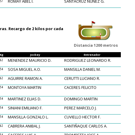
ROMAY ABEL I.
SANTACRUZ NUÑEZ G.
57
ras. Recargo de 2 kilos por cada
Distancia 1200 metros
Kg
Jockey
Entrenador
MENENDEZ MAURICIO D.
RODRIGUEZ LEONARDO R.
62
SOSA MIGUEL A.O.
MANSILLA DANIEL M.
54
AGUIRRE RAMON A.
CERUTTI LUCIANO R.
62
MONTOYA MARTIN
CACERES FELICITO
54
MARTINEZ ELIAS D.
DOMINGO MARTIN
54
SINIANI EMILIANO F.
PEREZ MARCELO J.
54
MANSILLA GONZALO L.
CUVIELLO HECTOR F.
54
CABRERA ANIBAL J.
SANTIÑAQUE CARLOS A.
62
54