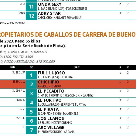
ONDA SEXY
a
2S 6S
2
11
LIZARD ISLAND (USA) - STARS OR STRIPES
ADRY STAR
z
Debuta
2
12
CAPOLICHO - HARLAN'S ROMANILLA
Kilos el 21/10/2014
OPIETARIOS DE CABALLOS DE CARRERA DE BUENOS
de 2023. Peso 55 kilos.
cripto en la Serie Rocha de Plata).
 3º, 1289400 al 4º, 921000 al 5
A $500, EXACTA $500
10) POZO ASEGURADO: $12.000.000
4Ult.
Nº
SPC
P
E
FULL LUJOSO
z
3L 1L 2L 3P
2
1
FULL MAST (USA) - LUXURIA
CHICHIPIO
a
1S 3P 1L 1L
2
2
ANGIOLO - TO SNOW
EL PECADITO
z
3L 2P 5P 1L
2
3
CIMA DE TRIOMPHE (IRE) - SOME KINDA ANGE
EL FURTIVO
z
4S 8S 2L
2
4
LUCULLAN (USA) - SERPIENTE FURTIVA
EL PIRATA
z
1S 5P
2
5
IL CAMPIONE (CHI) - BAKASEKELE
LOS LLANOS
z
3S 1L 4P
2
6
LE BLUES - MOSTLY DREAMS
ARC VILLAGE
z
1L
2
7
PUERTO ESCONDIDO - ARDANA