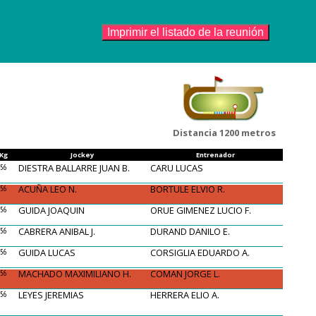
Distancia 1200 metros
Kg
Jockey
Entrenador
DIESTRA BALLARRE JUAN B.
CARU LUCAS
56
ACUÑA LEO N.
BORTULE ELVIO R.
56
GUIDA JOAQUIN
ORUE GIMENEZ LUCIO F.
56
CABRERA ANIBAL J.
DURAND DANILO E.
56
GUIDA LUCAS
CORSIGLIA EDUARDO A.
56
MACHADO MAXIMILIANO H.
COMAN JORGE L.
56
LEYES JEREMIAS
HERRERA ELIO A.
56