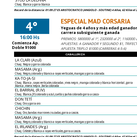
STUD LA DELFINA
Chaq.: Blanca y gorra blanca
Record de la distancia: 01:09:27 ES ARISTOCRATICO (ANGIOLO - SOUTINE) 4 Años, 62 Kilos el 
ESPECIAL MAD CORSARIA
4°
Yeguas de 4 años y más edad ganadoras
carrera subsiguiente ganada
16:00 Hs
PREMIOS: 5800000 al 1º, 2320000 al 2º, 1160000 al
Comienza Ap.
APUESTAS: A GANADOR Y SEGUNDO $1, TRIFECT
Doble $1000
APUESTA TRIPLO $1000 (CARRERAS 4-5-6)
CABALLERIZA
LA CLARI (Azul)
Chaq.: Negra y gorra colorada
MASAMA (Arg.)
Chaq.: Negro, colorado y blanco a rayas verticales, mangas y gorra colorada.
KA-TO-JA-SI
Chaq.: Blanca , rayas verticales coloradas , vivos negro , manga colorada y blanca horizontal , gorra
blanca , visera negra , borla colorada
EL BARRIAL (R.IV)
Chaq.: Blanca, (V) colorado y azul, cuello y puños colorado gorra a casco.-
DON TETÍ
Chaq.: Oro y gorra oro
CHICHIN
Chaq.: Oro, bandas marrones cruzadas, gorra a cascos.
MASAMA (Arg.)
Chaq.: Negro, colorado y blanco a rayas verticales, mangas y gorra colorada.
EL IRLANDES (Arg.)
Chaq.: Celeste y Blanca a rayas verticales, gorra a cascos
Record de la distancia: 01:09:27 ES ARISTOCRATICO (ANGIOLO - SOUTINE) 4 Años, 62 Kilos el 