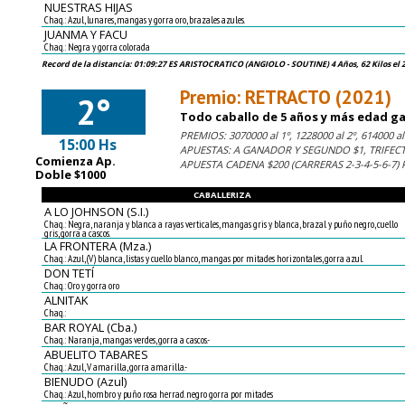
NUESTRAS HIJAS
Chaq.: Azul, lunares, mangas y gorra oro, brazales azules.
JUANMA Y FACU
Chaq.: Negra y gorra colorada
Record de la distancia: 01:09:27 ES ARISTOCRATICO (ANGIOLO - SOUTINE) 4 Años, 62 Kilos el 
Premio: RETRACTO (2021)
2°
Todo caballo de 5 años y más edad gan
PREMIOS: 3070000 al 1º, 1228000 al 2º, 614000 al 
15:00 Hs
APUESTAS: A GANADOR Y SEGUNDO $1, TRIFECT
Comienza Ap.
APUESTA CADENA $200 (CARRERAS 2-3-4-5-6-7)
Doble $1000
CABALLERIZA
A LO JOHNSON (S.I.)
Chaq.: Negra, naranja y blanca a rayas verticales, mangas gris y blanca, brazal y puño negro, cuello
gris, gorra a cascos.
LA FRONTERA (Mza.)
Chaq.: Azul, (V) blanca, listas y cuello blanco, mangas por mitades horizontales, gorra azul.
DON TETÍ
Chaq.: Oro y gorra oro
ALNITAK
Chaq.:
BAR ROYAL (Cba.)
Chaq.: Naranja, mangas verdes, gorra a cascos.-
ABUELITO TABARES
Chaq.: Azul, V amarilla, gorra amarilla.-
BIENUDO (Azul)
Chaq.: Azul, hombro y puño rosa herrad. negro gorra por mitades