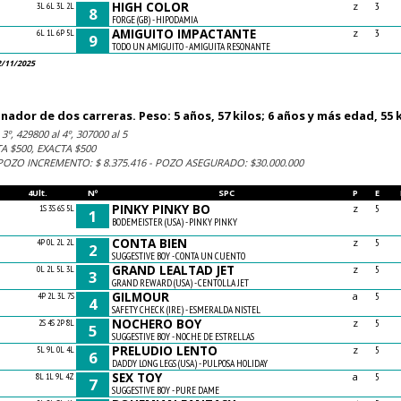
HIGH COLOR
z
3L 6L 3L 2L
3
8
FORGE (GB) - HIPODAMIA
AMIGUITO IMPACTANTE
z
6L 1L 6P 5L
3
9
TODO UN AMIGUITO - AMIGUITA RESONANTE
2/11/2025
ador de dos carreras. Peso: 5 años, 57 kilos; 6 años y más edad, 55 k
3º, 429800 al 4º, 307000 al 5
A $500, EXACTA $500
 POZO INCREMENTO: $ 8.375.416 - POZO ASEGURADO: $30.000.000
4Ult.
Nº
SPC
P
E
PINKY PINKY BO
z
1S 3S 6S 5L
5
1
BODEMEISTER (USA) - PINKY PINKY
CONTA BIEN
z
4P 0L 2L 2L
5
2
SUGGESTIVE BOY - CONTA UN CUENTO
GRAND LEALTAD JET
z
0L 2L 5L 3L
5
3
GRAND REWARD (USA) - CENTOLLA JET
GILMOUR
a
4P 2L 3L 7S
5
4
SAFETY CHECK (IRE) - ESMERALDA NISTEL
NOCHERO BOY
z
2S 4S 2P 8L
5
5
SUGGESTIVE BOY - NOCHE DE ESTRELLAS
PRELUDIO LENTO
z
5L 9L 0L 4L
5
6
DADDY LONG LEGS (USA) - PULPOSA HOLIDAY
SEX TOY
a
8L 1L 9L 4Z
5
7
SUGGESTIVE BOY - PURE DAME