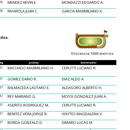
MENDEZ KEVIN E.
MONDAZZI EDGARDO A.
56
RIVAROLA JUAN C.
GARCIA MAXIMILIANO A.
56
ilos.
Distancia 1600 metros
Kg
Jockey
Entrenador
MACHADO MAXIMILIANO H.
CERUTTI LUCIANO R.
57
GOMEZ DARIO R.
DIAZ ALDO A.
57
BALMACEDA LAUTARO E.
ALDASORO ALBERTO H.
57
REY MARIANO G.
MOSSI GONZALEZ JUAN A.
57
ASERITO RODRIGUEZ M.
CERUTTI LUCIANO R.
57
BENITEZ VERA JORGE R.
VIAYTES MAGDALENA V.
57
BORDA GONZALO D.
DIMARO LUCAS M.
57