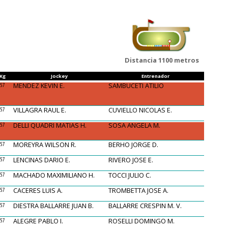
Distancia 1100 metros
Kg
Jockey
Entrenador
MENDEZ KEVIN E.
SAMBUCETI ATILIO
57
VILLAGRA RAUL E.
CUVIELLO NICOLAS E.
57
DELLI QUADRI MATIAS H.
SOSA ANGELA M.
57
MOREYRA WILSON R.
BERHO JORGE D.
57
LENCINAS DARIO E.
RIVERO JOSE E.
57
MACHADO MAXIMILIANO H.
TOCCI JULIO C.
57
CACERES LUIS A.
TROMBETTA JOSE A.
57
DIESTRA BALLARRE JUAN B.
BALLARRE CRESPIN M. V.
57
ALEGRE PABLO I.
ROSELLI DOMINGO M.
57