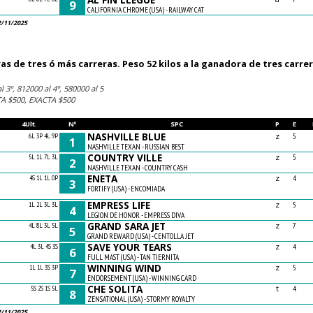
9
CALIFORNIA CHROME (USA) - RAILWAY CAT
2/11/2025
 de tres ó más carreras. Peso 52 kilos a la ganadora de tres carrer
 3º, 812000 al 4º, 580000 al 5
A $500, EXACTA $500
4Ult.
Nº
SPC
P
E
NASHVILLE BLUE
z
6L 3P 4L 9P
5
1
NASHVILLE TEXAN - RUSSIAN BEST
COUNTRY VILLE
z
5L 1L 7L 3L
5
2
NASHVILLE TEXAN - COUNTRY CASH
ENETA
z
4S 1L 1L 0P
4
3
FORTIFY (USA) - ENCOMIADA
EMPRESS LIFE
z
1L 2L 3L 3L
5
4
LEGION DE HONOR - EMPRESS DIVA
GRAND SARA JET
z
4L 8L 3L 5L
7
5
GRAND REWARD (USA) - CENTOLLA JET
SAVE YOUR TEARS
z
4L 3L 4S 3S
4
6
FULL MAST (USA) - TAN TIERNITA
WINNING WIND
z
1L 1L 3S 3P
5
7
ENDORSEMENT (USA) - WINNING CARD
CHE SOLITA
t
5S 2S 1S 5L
4
8
ZENSATIONAL (USA) - STORMY ROYALTY
2/11/2025