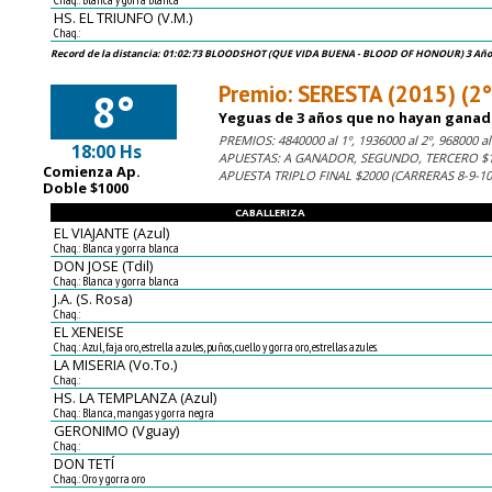
Chaq.: Blanca y gorra blanca
HS. EL TRIUNFO (V.M.)
Chaq.:
Record de la distancia: 01:02:73 BLOODSHOT (QUE VIDA BUENA - BLOOD OF HONOUR) 3 Años,
Premio: SERESTA (2015) (2
8°
Yeguas de 3 años que no hayan ganado
PREMIOS: 4840000 al 1º, 1936000 al 2º, 968000 al 
18:00 Hs
APUESTAS: A GANADOR, SEGUNDO, TERCERO $1
Comienza Ap.
APUESTA TRIPLO FINAL $2000 (CARRERAS 8-9-1
Doble $1000
CABALLERIZA
EL VIAJANTE (Azul)
Chaq.: Blanca y gorra blanca
DON JOSE (Tdil)
Chaq.: Blanca y gorra blanca
J.A. (S. Rosa)
Chaq.:
EL XENEISE
Chaq.: Azul, faja oro, estrella azules, puños, cuello y gorra oro, estrellas azules.
LA MISERIA (Vo.To.)
Chaq.:
HS. LA TEMPLANZA (Azul)
Chaq.: Blanca, mangas y gorra negra
GERONIMO (Vguay)
Chaq.:
DON TETÍ
Chaq.: Oro y gorra oro