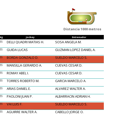
Distancia 1000 metros
Kg
Jockey
Entrenador
DELLI QUADRI MATIAS H.
SOSA ANGELA M.
55
GUIDA LUCAS
GUZMAN LOPEZ DANIEL A.
55
BORDA GONZALO D.
SUELDO MARCELO S.
55
MANSILLA GERARDO A.
CUEVAS CESAR D.
55
ROMAY ABEL I.
CUEVAS CESAR D.
55
TORRES ROBERTO M.
GARCIA MARCELO A.
55
ARIAS DANIEL E.
ALVAREZ WALTER A.
55
PAOLONI JUAN P.
ALBARRACIN ADRIAN H.
55
VAI LUIS F.
SUELDO MARCELO S.
55
AGUIRRE WALTER A.
CABELLO JORGE O.
55