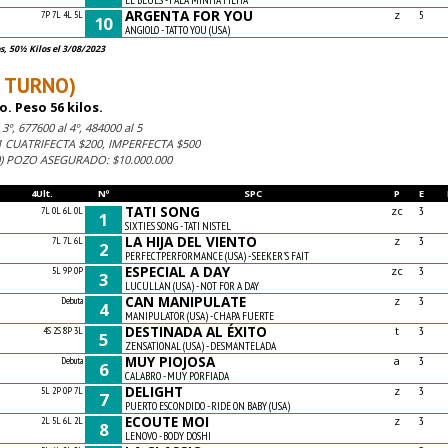
LE BLUES - FALA MINHA FILHA
ARGENTA FOR YOU
z
7P 7L 4L 5L
5
10
ANGIOLO - TATTO YOU (USA)
 50½ Kilos el 3/08/2023
° TURNO)
. Peso 56 kilos.
3º, 677600 al 4º, 484000 al 5
 CUATRIFECTA $200, IMPERFECTA $500
0) POZO ASEGURADO: $10.000.000
4Ult.
Nº
SPC
P
E
TATI SONG
zc
7L 0L 6L 0L
3
1
SIXTIES SONG - TATI NISTEL
LA HIJA DEL VIENTO
z
7L 7L 6L
3
2
PERFECTPERFORMANCE (USA) - SEEKER'S FAIT
ESPECIAL A DAY
zc
5L 9P 0P
3
3
LUCULLAN (USA) - NOT FOR A DAY
CAN MANIPULATE
z
Debuta
3
4
MANIPULATOR (USA) - CHAPA FUERTE
DESTINADA AL ÉXITO
t
4S 2S 8P 3L
3
5
ZENSATIONAL (USA) - DESMANTELADA
MUY PIOJOSA
a
Debuta
3
6
CALABRO - MUY PORFIADA
DELIGHT
z
5L 2P 0P 7L
3
7
PUERTO ESCONDIDO - RIDE ON BABY (USA)
ECOUTE MOI
z
2L 5L 6L 2L
3
8
LENOVO - BODY DOSHI