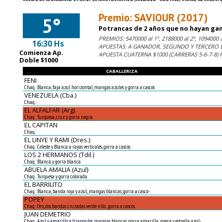
Premio: SAVIOUR (2017)
5°
Potrancas de 2 años que no hayan gana
PREMIOS: 5470000 al 1º, 2188000 al 2º, 1094000 al
16:30 Hs
APUESTAS: A GANADOR, SEGUNDO Y TERCERO $1
Comienza Ap.
APUESTA CUATERNA $1000 (CARRERAS 5-6-7-8)
Doble $1000
CABALLERIZA
FENI
Chaq.: Blanca, faja azul horizontal, mangas azules y gorra a cascos
VENEZUELA (Cba.)
Chaq.:
EL ALFALFAR (Arg).
Chaq.: Turquesa, cruz y gorra negra.
EL CAPITAN
Chaq.:
EL LINYE Y RAMI (Dres.)
Chaq.: Celeste y Blanca a rayas verticales, gorra a cascos
LOS 2 HERMANOS (Tdil.)
Chaq.: Blanca y gorra blanca
ABUELA AMALIA (Azul)
Chaq.: Turquesa y gorra colorada
EL BARRILITO
Chaq.: Blanca, banda roja y azul, mangas blancas, gorra a casco.-
POPEY
Chaq.: Oro, dos bandas cruzadas verde nilo , gorra a cascos.
JUAN DEMETRIO
Chaq.: Azul y amarillo a triangulos, mangas blancas, gorra amarilla, visera y estrella azul.-