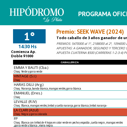
PROGRAMA OFICIA
Premio: SEEK WAVE (2024)
1°
Todo caballo de 3 años ganador de una
PREMIOS: 5470000 al 1º, 2188000 al 2º, 1094000 al
14:30 Hs
APUESTAS: A GANADOR, SEGUNDO Y TERCERO $1
Comienza Ap.
APUESTA CUATERNA $500 (CARRERAS 1-2-3-4) 
Doble $1000
CABALLERIZA
EMMA Y BAUTI (Cba.)
Chaq.: Verde y gorra verde
VINTAGE (S.I.)
Chaq.:
HARAS DILU (Arg.)
Chaq.: Naranja, banda blanca, mangas verdes, gorra blanca.
EMANUEL (Dres.)
Chaq.:
LEVALLE (R.IV)
Chaq.: Blanca, mangas verdes, trebol y cuello naranja, gorra blanca, trebol naranja.-
LA CLARI (Azul)
Chaq.: Negra y gorra colorada
FP
Chaq.: Blanca con trébol de 4 hojas en color verde en pecho y espalda , cuello negro , mangas verdes
,gorra verde y blanca , visera negra.