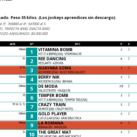
do. Peso 55 kilos. (Los jockeys aprendices sin descargo).
 3º, 765800 al 4º, 547000 al 5
, TRIFECTA $500, EXACTA $500
 POZO ASEGURADO: $5.000.000
4Ult.
Nº
SPC
P
E
VITAMINA BOMB
z
Debuta
2
1
HIT IT A BOMB (USA) - VITAMINA CAT
REE DANCING
a
0L
2
2
REELANTS - AZOURA
GUAYABA SONG
z
5S 9L
2
3
ALCINDOR (USA) - NUEZ MOSCADA KEY
BERRY NIK
z
Debuta
2
4
NICODEMUS (USA) - BAFANA
DE MODA
zd
Debuta
2
5
VALID STRIPES - VAUQUITA
TEMPER BOMB
z
0S
2
6
HIT IT A BOMB (USA) - TEMPER TOO (USA)
CRAZY TRAIN
z
9P 4L 5L 7L
2
7
REMOTE (GB) - CRAZY NISTEL
GOLD PLAYER
z
Debuta
2
8
LUCULLAN (USA) - GRACIOSA CHICA
LA ROMANA
a
Debuta
2
9
ROMAN JOY - IMPUESTA
THE GREAT MAT
z
2L
2
10
THE GREAT DAY - MISS MAT SEATTLE