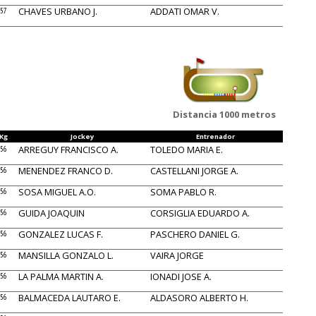
CHAVES URBANO J.
ADDATI OMAR V.
57
Distancia 1000 metros
Kg
Jockey
Entrenador
ARREGUY FRANCISCO A.
TOLEDO MARIA E.
56
MENENDEZ FRANCO D.
CASTELLANI JORGE A.
56
SOSA MIGUEL A.O.
SOMA PABLO R.
56
GUIDA JOAQUIN
CORSIGLIA EDUARDO A.
56
GONZALEZ LUCAS F.
PASCHERO DANIEL G.
56
MANSILLA GONZALO L.
VAIRA JORGE
56
LA PALMA MARTIN A.
IONADI JOSE A.
56
BALMACEDA LAUTARO E.
ALDASORO ALBERTO H.
56