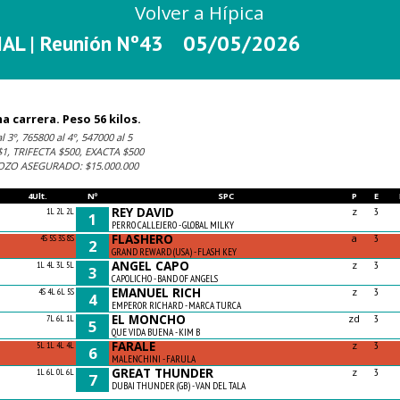
Volver a Hípica
L | Reunión Nº43
05/05/2026
 carrera. Peso 56 kilos.
 3º, 765800 al 4º, 547000 al 5
, TRIFECTA $500, EXACTA $500
POZO ASEGURADO: $15.000.000
4Ult.
Nº
SPC
P
E
REY DAVID
z
1L 2L 2L
3
1
PERRO CALLEJERO - GLOBAL MILKY
FLASHERO
a
4S 5S 3S 8S
3
2
GRAND REWARD (USA) - FLASH KEY
ANGEL CAPO
z
1L 4L 3L 5L
3
3
CAPOLICHO - BAND OF ANGELS
EMANUEL RICH
z
4S 4L 6L 5S
3
4
EMPEROR RICHARD - MARCA TURCA
EL MONCHO
zd
7L 6L 1L
3
5
QUE VIDA BUENA - KIM B
FARALE
z
5L 1L 4L 4L
3
6
MALENCHINI - FARULA
GREAT THUNDER
z
1L 6L 0L 6L
3
7
DUBAI THUNDER (GB) - VAN DEL TALA