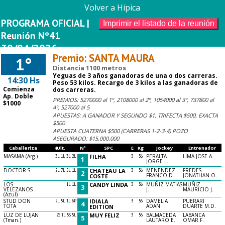
Volver a Hípica
PROGRAMA OFICIAL |
Reunión Nº41
30/04/2026
Premio: SANTA MAURA
1°
Distancia 1100 metros
Yeguas de 3 años ganadoras de una o dos carreras.
14:30 Hs
Peso 53 kilos. Recargo de 3 kilos a las ganadoras de
Comienza
dos carreras.
Ap. Doble
PREMIOS: 5270000 al 1º, 2108000 al 2º, 1054000 al 3º, 737800 al
$1000
4º, 527000 al 5
APUESTAS: A GANADOR Y SEGUNDO $1, TRIFECTA $500, EXACTA
$500
APUESTA CUATERNA $500 (CARRERAS 1-2-3-4) POZO
ASEGURADO: $15.000.000
Caballeriza
4Ult.
Nº
SPC
E
Kg
Jockey
Entrenador
MASAMA (Arg.)
3L 1L 3L 2L
FILHA
3
56
PERALTA
LIMA JOSE A.
1
JORGE L.
DOCTOR S
2L 7L 5L 1L
CHATEAU LA
3
56
MENENDEZ
FREDES
2
FRANCO D.
JONATHAN O.
COSTE
LOS
1L 1L
CANDY LINDA
3
56
MUÑIZ MATIAS
MUÑIZ
3
VELEZANOS
J.
MAURICIO J.
(Azul)
STUD DON
2L 5L 1L 6P
IDIALA
3
56
DAMELIA
PUERARI
4
TOTA
ADAN
DUARTE M.D.
EDITION
LUZ DE LUJAN
2S 1L 5S 5L
MUY FELIZ
3
56
BALMACEDA
LABANCA
5
(Tman.)
LAUTARO E.
OMAR F.