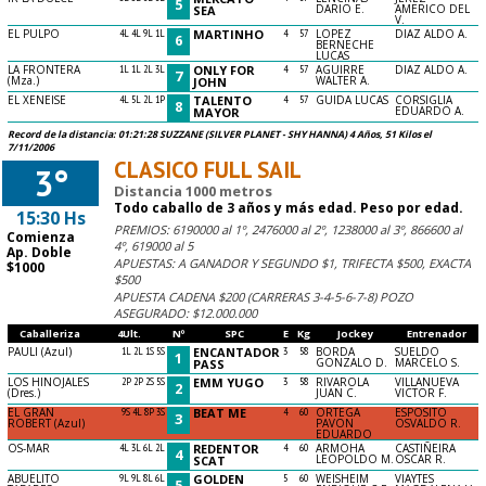
5
DARIO E.
AMERICO DEL
SEA
V.
EL PULPO
4L 4L 9L 1L
MARTINHO
4
57
LOPEZ
DIAZ ALDO A.
6
BERNECHE
LUCAS
LA FRONTERA
1L 1L 2L 3L
ONLY FOR
4
57
AGUIRRE
DIAZ ALDO A.
7
(Mza.)
WALTER A.
JOHN
EL XENEISE
4L 5L 2L 1P
TALENTO
4
57
GUIDA LUCAS
CORSIGLIA
8
EDUARDO A.
MAYOR
Record de la distancia: 01:21:28 SUZZANE (SILVER PLANET - SHY HANNA) 4 Años, 51 Kilos el
7/11/2006
CLASICO FULL SAIL
3°
Distancia 1000 metros
Todo caballo de 3 años y más edad. Peso por edad.
15:30 Hs
PREMIOS: 6190000 al 1º, 2476000 al 2º, 1238000 al 3º, 866600 al
Comienza
4º, 619000 al 5
Ap. Doble
APUESTAS: A GANADOR Y SEGUNDO $1, TRIFECTA $500, EXACTA
$1000
$500
APUESTA CADENA $200 (CARRERAS 3-4-5-6-7-8) POZO
ASEGURADO: $12.000.000
Caballeriza
4Ult.
Nº
SPC
E
Kg
Jockey
Entrenador
PAULI (Azul)
1L 2L 1S 5S
ENCANTADOR
3
58
BORDA
SUELDO
1
GONZALO D.
MARCELO S.
PASS
LOS HINOJALES
2P 2P 2S 5S
EMM YUGO
3
58
RIVAROLA
VILLANUEVA
2
(Dres.)
JUAN C.
VICTOR F.
EL GRAN
9S 4L 8P 3S
BEAT ME
4
60
ORTEGA
ESPOSITO
3
ROBERT (Azul)
PAVON
OSVALDO R.
EDUARDO
OS-MAR
4L 3L 6L 2L
REDENTOR
4
60
ARMOHA
CASTIÑEIRA
4
LEOPOLDO M.
OSCAR R.
SCAT
ABUELITO
9L 9L 8L 6L
GOLDEN
5
60
WEISHEIM
VIAYTES
5