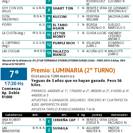
(Arg.)
RODRIGUEZ
LUCIANO R.
M.
VOY CON VOS
6L 1L 8L 8L
SHART TON
3
56
BENITEZ VERA
DE GENNARO
8
(Azul)
JORGE R.
VERONICA V.
DON
0S 1S 4L 7S
KUCCINI
3
56
PEREYRA
SALDIVIA JUAN
9
VALENTINO
WILLIAM
F.
POPEY
6L 1L
EL TANO
3
56
BORDA
SUELDO
10
GONZALO D.
MARCELO S.
AGAIN
LA CUOTA (Arg.)
0P 1L 3L 5L
LETTER
3
56
GUIDA LUCAS
HADWEH
11
CEDEÑO
MONEY
ANTAR F.
IL CAPITANO
2L 2L 1L 8L
PURPLE NICH
3
56
VILLAGRA
DOMINGO
12
(Arg.)
JUAN C.
MARTIN
LAS CHOLAS
4S 3S 1S 5S
PALAZZO
3
56
ACUÑA LEO N.
MALDOTTI
13
JUAN S.
BIANCO
Record de la distancia: 01:27:69 TORNADO STORM (STORM SURGE (USA) - FREE SISY) 4 Años, 58½
Kilos el 8/10/2015
Premio: LUMINARIA (2° TURNO)
7°
Distancia 1200 metros
Yeguas de 3 años que no hayan ganado. Peso 56
17:30 Hs
kilos.
Comienza
PREMIOS: 4400000 al 1º, 1760000 al 2º, 880000 al 3º, 616000 al 4º,
Ap. Doble
440000 al 5
$1000
APUESTAS: A GANADOR, SEGUNDO, TERCERO $1 CUATRIFECTA
$200, IMPERFECTA $500
APUESTA TRIPLO $1000 (CARRERAS 7-8-9)
Caballeriza
4Ult.
Nº
SPC
E
Kg
Jockey
Entrenador
ANA ROBERT
0L 5L
CERDEÑA CAP
3
56
BENITEZ VERA
LERDA
1
(S.Juan)
JORGE R.
FACUNDO N.
LAS
0L 9L 4L 4L
SUHAILA
3
56
AGUIRRE
PASTOR
2
BANDERITAS
WALTER A.
NESTOR F.