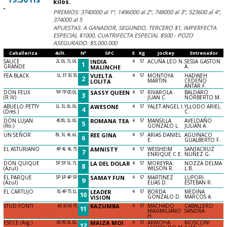
kilos.
-
PREMIOS: 3740000 al 1º, 1496000 al 2º, 748000 al 3º, 523600 al 4º,
374000 al 5
APUESTAS: A GANADOR, SEGUNDO, TERCERO $1, IMPERFECTA
ESPECIAL $1000, CUATRIFECTA ESPECIAL $500 - POZO
ASEGURADO: $5.000.000
Caballeriza
4Ult.
Nº
SPC
E
Kg
Jockey
Entrenador
SAUCE
2L 0L 7L 0L
INDIA
4
57
ACUÑA LEO N.
SESSA GASTON
1
GRANDE
A.
MALINCHE
FEA BLACK
1L 3T 3S 3S
VUELTA
4
57
MONTOYA
HADWEH
2
MARTIN
CEDEÑO
LOLITA
ANTAR F.
DON FELIX
9P 7P 0S 0L
SASSY QUEEN
4
57
RIVAROLA
BALDARO
3
(R.IV)
JUAN C.
NORBERTO M.
ABUELO PETTY
1L 5L 0L 0L
AWESONE
4
57
YALET ANGEL I.
YLLODO ARIEL
4
(Dres.)
C.
DON LUJAN
4S 8L 1L 0L
ROMANA TEA
4
57
MANSILLA
AVELDAÑO
5
(Ro.)
GONZALO L.
JULIAN A.
UN SEÑOR
8L 5L 4L 6L
REE GINA
4
57
ARIAS DANIEL
AGUINACO
6
E.
GUALBERTO F.
EL ASTURIANO
4P 4L 4L 7S
AMNISTY
4
57
WEISHEIM
SANTACRUZ
7
ENRIQUE C.E.
NUÑEZ G.
DON QUIQUE
3P 3P 3L 7L
LA DEL DOLAR
4
57
MOREYRA
NOZZA DELMA
8
(Azul)
WILSON R.
L.B.
EL PARQUE
3P 1P 4P 5P
SAMAY FUN
4
57
MARTINEZ
LUPORI
9
(Azul)
ELIAS D.
ESTEBAN R.
EL CARTUJO
3S 4P 7S 1L
LEADER
4
57
BORDA
MEDINA
10
GONZALO D.
MARCOS A.
VISION
STUD FONTI
6S 1S 6S 7S
KAZUMBA
4
57
MACHADO
CABALLERO
11
MAXIMILIANO
SANDRA
H.
ESECE (Arg.)
0S 9S 3L 0L
MAIZA MOI
4
57
ARMOHA
MOSCONI
12