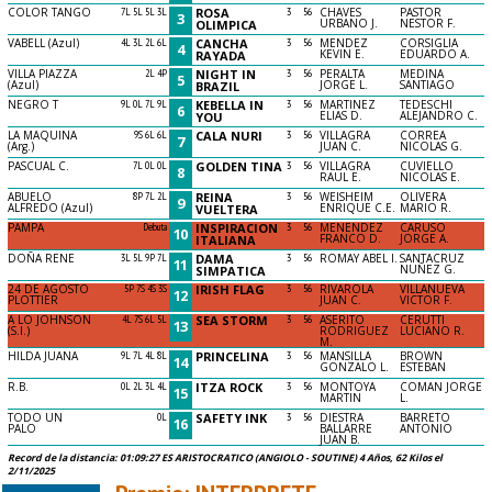
COLOR TANGO
7L 5L 5L 3L
ROSA
3
56
CHAVES
PASTOR
3
URBANO J.
NESTOR F.
OLIMPICA
VABELL (Azul)
4L 3L 2L 6L
CANCHA
3
56
MENDEZ
CORSIGLIA
4
KEVIN E.
EDUARDO A.
RAYADA
VILLA PIAZZA
2L 4P
NIGHT IN
3
56
PERALTA
MEDINA
5
(Azul)
JORGE L.
SANTIAGO
BRAZIL
NEGRO T
9L 0L 7L 9L
KEBELLA IN
3
56
MARTINEZ
TEDESCHI
6
ELIAS D.
ALEJANDRO C.
YOU
LA MAQUINA
9S 6L 6L
CALA NURI
3
56
VILLAGRA
CORREA
7
(Arg.)
JUAN C.
NICOLAS G.
PASCUAL C.
7L 0L 0L
GOLDEN TINA
3
56
VILLAGRA
CUVIELLO
8
RAUL E.
NICOLAS E.
ABUELO
8P 7L 2L
REINA
3
56
WEISHEIM
OLIVERA
9
ALFREDO (Azul)
ENRIQUE C.E.
MARIO R.
VUELTERA
PAMPA
Debuta
INSPIRACION
3
56
MENENDEZ
CARUSO
10
FRANCO D.
JORGE A.
ITALIANA
DOÑA RENE
3L 5L 9P 7L
DAMA
3
56
ROMAY ABEL I.
SANTACRUZ
11
NUÑEZ G.
SIMPATICA
24 DE AGOSTO
5P 7S 4S 3S
IRISH FLAG
3
56
RIVAROLA
VILLANUEVA
12
PLOTTIER
JUAN C.
VICTOR F.
A LO JOHNSON
4L 7S 6L 5L
SEA STORM
3
56
ASERITO
CERUTTI
13
(S.I.)
RODRIGUEZ
LUCIANO R.
M.
HILDA JUANA
9L 7L 4L 8L
PRINCELINA
3
56
MANSILLA
BROWN
14
GONZALO L.
ESTEBAN
R.B.
0L 2L 3L 4L
ITZA ROCK
3
56
MONTOYA
COMAN JORGE
15
MARTIN
L.
TODO UN
0L
SAFETY INK
3
56
DIESTRA
BARRETO
16
PALO
BALLARRE
ANTONIO
JUAN B.
Record de la distancia: 01:09:27 ES ARISTOCRATICO (ANGIOLO - SOUTINE) 4 Años, 62 Kilos el
2/11/2025