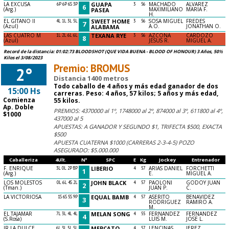
LA EXCUSA
6P 6P 6S 3P
GUAPA
3
56
MACHADO
ALVAREZ
6
(Arg.)
MAXIMILIANO
MARIA F.
PASEA
H.
EL GITANO II
4L 1L 3L 5L
SWEET HOME
3
56
SOSA MIGUEL
FREDES
7
(Azul)
A.O.
JONATHAN O.
ALABAMA
LAS CUATRO M
1L 2L 6L 6L
TEXANA RYE
3
56
AZCONA
CARDOZO
8
(Azul)
JESUS R.
MIGUEL A.
Record de la distancia: 01:02:73 BLOODSHOT (QUE VIDA BUENA - BLOOD OF HONOUR) 3 Años, 50½
Kilos el 3/08/2023
Premio: BROMUS
2°
Distancia 1400 metros
Todo caballo de 4 años y más edad ganador de dos
15:00 Hs
carreras. Peso: 4 años, 57 kilos; 5 años y más edad,
Comienza
55 kilos.
Ap. Doble
PREMIOS: 4370000 al 1º, 1748000 al 2º, 874000 al 3º, 611800 al 4º,
$1000
437000 al 5
APUESTAS: A GANADOR Y SEGUNDO $1, TRIFECTA $500, EXACTA
$500
APUESTA CUATERNA $1000 (CARRERAS 2-3-4-5) POZO
ASEGURADO: $5.000.000
Caballeriza
4Ult.
Nº
SPC
E
Kg
Jockey
Entrenador
F. ENRIQUE
3L 0L 2P 8P
LIBERIO
4
57
ARIAS DANIEL
FORCHETTI
1
(Arg.)
E.
MIGUEL A.
LOS MOLESTOS
0L 6L 4S 2L
JOHN BLACK
4
57
PAOLONI
GODOY JUAN
2
(Tman.)
JUAN P.
C.
LA VICTORIOSA
1S 6S 5S 9P
EQUAL BAMB
4
57
ASERITO
BENAVIDEZ
3
RODRIGUEZ
RAMIRO A.
M.
EL TAJAMAR
7L 3L 4L 4L
MELAN SONG
4
55
FERNANDEZ
FERNANDEZ
4
(S.Rosa)
LUIS M.
JOSE L.
IR LA DULCE
6L 3L 5L 5L
MERCATO
4
57
LENCINAS
JEREZ