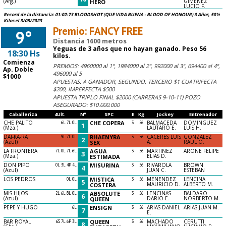
(Arg.)
GIMENEZ
HERO
LUCIO F.
Record de la distancia: 01:02:73 BLOODSHOT (QUE VIDA BUENA - BLOOD OF HONOUR) 3 Años, 50½
Kilos el 3/08/2023
Premio: FANCY FREE
9°
Distancia 1600 metros
Yeguas de 3 años que no hayan ganado. Peso 56
18:30 Hs
kilos.
Comienza
PREMIOS: 4960000 al 1º, 1984000 al 2º, 992000 al 3º, 694400 al 4º,
Ap. Doble
496000 al 5
$1000
APUESTAS: A GANADOR, SEGUNDO, TERCERO $1 CUATRIFECTA
$200, IMPERFECTA $500
APUESTA TRIPLO FINAL $2000 (CARRERAS 9-10-11) POZO
ASEGURADO: $10.000.000
Caballeriza
4Ult.
Nº
SPC
E
Kg
Jockey
Entrenador
CHE PALITO
6L 7L 0L
CHE COPERA
3
56
BALMACEDA
DOMINGUEZ
1
(Mza.)
LAUTARO E.
LUIS H.
DAI-KA-RA
9L 7L 0L
RHAENYRA
3
56
CACERES LUIS
GONZALEZ
2
(Azul)
A.
RAUL O.
SEX
LA FRONTERA
7L 0L 7L 6L
AGUA
3
56
MARTINEZ
ARONE FELIPE
3
(Mza.)
ELIAS D.
ESTIMADA
DON PIPO
0L 3L 4P 4L
MISURINA
3
56
RIVAROLA
BROWN
4
(Azul)
JUAN C.
ESTEBAN
LOS PEDROS
0L 0L
MISTICA
3
56
MENENDEZ
LENCINA
5
MAURICIO D.
ALBERTO M.
COSTERA
MIS HIJOS
2L 6L 8L 0L
ABSOLUTE
3
56
LENCINAS
BALDARO
6
(Azul)
DARIO E.
NORBERTO M.
QUEEN
PEPE Y HUGO
6L
ENSIGN
3
56
ARIAS DANIEL
ARIAS JUAN M.
7
E.
BAR ROYAL
6S 7L 6P 3L
QUEEN
3
56
MACHADO
CERUTTI
8