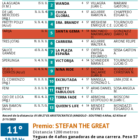
LA AGUADA
1S 1L 1L
WANDA
4
57
VILLAGRA
MARIANI
2
(V.M.)
JUAN C.
GASTON J.
DE LAS
3L 1L 3L 4S
CHICA
4
57
AGUIRRE
CHIAPPERO
3
MERCEDES
RAMON A.
EDGAR G.
GLOBAL
(Arg.)
PRETTY POLLY
5L 3L 4L 1L
SRA. BRANDY
4
57
WEISHEIM
TOURNOUD
4
(Azul)
ENRIQUE C.E.
LUCAS O.
TARIJA
1L 1L
SANTA GEMA
4
54
MACHADO
GONZALEZ
5
MAXIMILIANO
DARIO M.
H.
TRES JOTAS
8L 1L 3L 1L
CARRIERA
4
57
AGUIRRE
ARONE FELIPE
6
WALTER A.
SAUCE
6S 3L 2L 4L
LA PLAZA
4
57
ORTEGA
SESSA GASTON
7
GRANDE
PAVON
A.
ESPAÑA
EDUARDO
SPERLINGA
5L 4L 3L 5L
VICTORIJA
4
54
SCHNEIDER
TOURNOUD
8
MARIA E.
LUCAS O.
STUD 5
6L 4L 5L 4L
NINA RIDE
4
57
DIESTRA
RODRIGUEZ
9
CERROS (Azul)
BALLARRE
CHRISTIAN N.
JUAN B.
EL COMIENZO
0L 1L 2L 1L
EXCRUTADA
4
57
MANSILLA
LIMA JOSE A.
10
(Arg.)
GONZALO L.
FENI
2L 1L 1L 3L
PRETTY
4
57
ARIAS DANIEL
SOSA ANGELA
11
E.
M.
FABULOUS
OJO DE LOCA
8S 1L 4L 2L
TERRA FADE
4
57
ARMOHA
MOSCONI
12
(Arg.)
LEOPOLDO M.
JUAN C.
SAN RAMON
0L 5L 7L 0L
QUEEN'S LIFE
4
54
MENDEZ
MONDAZZI
13
(Azul)
KEVIN E.
EDGARDO A.
Record de la distancia: 01:09:27 ES ARISTOCRATICO (ANGIOLO - SOUTINE) 4 Años, 62 Kilos el
2/11/2025
Premio: STEFAN THE GREAT
11°
Distancia 1200 metros
Yeguas de 4 años ganadoras de una carrera. Peso 57
19:30 Hs