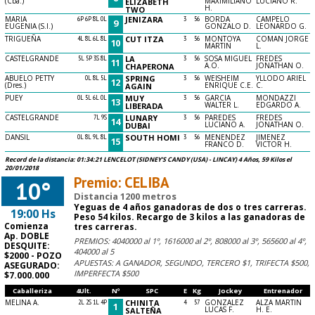
(Cba.)
MAXIMILIANO
LUCIANO R.
ELIZABETH
H.
TWO
MARIA
6P 6P 8L 0L
JENIZARA
3
56
BORDA
CAMPELO
9
EUGENIA (S.I.)
GONZALO D.
LEONARDO G.
TRIGUEÑA
4L 8L 6L 8L
CUT ITZA
3
56
MONTOYA
COMAN JORGE
10
MARTIN
L.
CASTELGRANDE
5L 5P 3S 8L
LA
3
56
SOSA MIGUEL
FREDES
11
A.O.
JONATHAN O.
CHAPERONA
ABUELO PETTY
0L 8L 5L
SPRING
3
56
WEISHEIM
YLLODO ARIEL
12
(Dres.)
ENRIQUE C.E.
C.
AGAIN
PUEY
0L 5L 6L 0L
MUY
3
56
GARCIA
MONDAZZI
13
WALTER L.
EDGARDO A.
LIBERADA
CASTELGRANDE
7L 9S
LUNARY
3
56
PAREDES
FREDES
14
LUCIANO A.
JONATHAN O.
DUBAI
DANSIL
0L 8L 9L 8L
SOUTH HOMI
3
56
MENENDEZ
JIMENEZ
15
FRANCO D.
VICTOR H.
Record de la distancia: 01:34:21 LENCELOT (SIDNEY'S CANDY (USA) - LINCAY) 4 Años, 59 Kilos el
20/01/2018
Premio: CELIBA
10°
Distancia 1200 metros
Yeguas de 4 años ganadoras de dos o tres carreras.
19:00 Hs
Peso 54 kilos. Recargo de 3 kilos a las ganadoras de
Comienza
tres carreras.
Ap. DOBLE
PREMIOS: 4040000 al 1º, 1616000 al 2º, 808000 al 3º, 565600 al 4º,
DESQUITE:
404000 al 5
$2000 - POZO
APUESTAS: A GANADOR, SEGUNDO, TERCERO $1, TRIFECTA $500,
ASEGURADO:
IMPERFECTA $500
$7.000.000
Caballeriza
4Ult.
Nº
SPC
E
Kg
Jockey
Entrenador
MELINA A.
2L 2S 1L 4P
CHINITA
4
57
GONZALEZ
ALZA MARTIN
1
LUCAS F.
H. E.
SALTEÑA