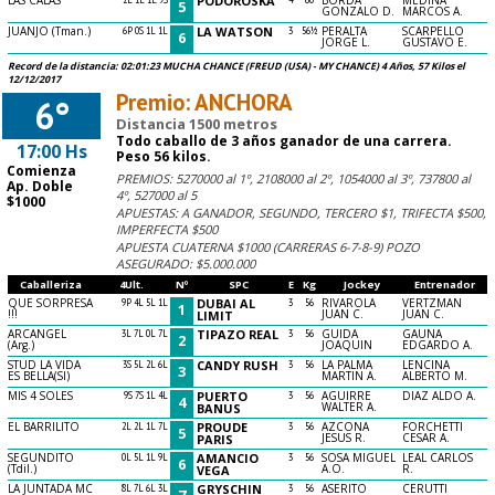
PODOROSKA
5
GONZALO D.
MARCOS A.
JUANJO (Tman.)
6P 0S 1L 1L
LA WATSON
3
56½
PERALTA
SCARPELLO
6
JORGE L.
GUSTAVO E.
Record de la distancia: 02:01:23 MUCHA CHANCE (FREUD (USA) - MY CHANCE) 4 Años, 57 Kilos el
12/12/2017
Premio: ANCHORA
6°
Distancia 1500 metros
Todo caballo de 3 años ganador de una carrera.
17:00 Hs
Peso 56 kilos.
Comienza
PREMIOS: 5270000 al 1º, 2108000 al 2º, 1054000 al 3º, 737800 al
Ap. Doble
4º, 527000 al 5
$1000
APUESTAS: A GANADOR, SEGUNDO, TERCERO $1, TRIFECTA $500,
IMPERFECTA $500
APUESTA CUATERNA $1000 (CARRERAS 6-7-8-9) POZO
ASEGURADO: $5.000.000
Caballeriza
4Ult.
Nº
SPC
E
Kg
Jockey
Entrenador
QUE SORPRESA
9P 4L 5L 1L
DUBAI AL
3
56
RIVAROLA
VERTZMAN
1
!!!
JUAN C.
JUAN C.
LIMIT
ARCANGEL
3L 7L 0L 7L
TIPAZO REAL
3
56
GUIDA
GAUNA
2
(Arg.)
JOAQUIN
EDGARDO A.
STUD LA VIDA
3S 5L 2L 6L
CANDY RUSH
3
56
LA PALMA
LENCINA
3
ES BELLA(SI)
MARTIN A.
ALBERTO M.
MIS 4 SOLES
9S 7S 1L 4L
PUERTO
3
56
AGUIRRE
DIAZ ALDO A.
4
WALTER A.
BANUS
EL BARRILITO
2L 2L 1L 7L
PROUDE
3
56
AZCONA
FORCHETTI
5
JESUS R.
CESAR A.
PARIS
SEGUNDITO
0L 5L 1L 9L
AMANCIO
3
56
SOSA MIGUEL
LEAL CARLOS
6
(Tdil.)
A.O.
R.
VEGA
LA JUNTADA MC
8L 7L 6L 3L
GRYSCHIN
3
56
ASERITO
CERUTTI
7