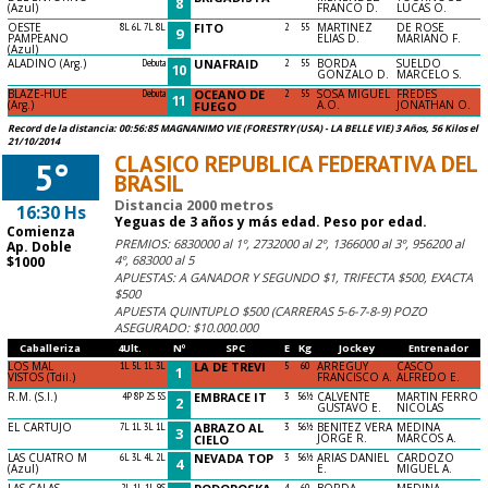
8
(Azul)
FRANCO D.
LUCAS O.
OESTE
8L 6L 7L 8L
FITO
2
55
MARTINEZ
DE ROSE
9
PAMPEANO
ELIAS D.
MARIANO F.
(Azul)
ALADINO (Arg.)
Debuta
UNAFRAID
2
55
BORDA
SUELDO
10
GONZALO D.
MARCELO S.
BLAZE-HUE
Debuta
OCEANO DE
2
55
SOSA MIGUEL
FREDES
11
(Arg.)
A.O.
JONATHAN O.
FUEGO
Record de la distancia: 00:56:85 MAGNANIMO VIE (FORESTRY (USA) - LA BELLE VIE) 3 Años, 56 Kilos el
21/10/2014
CLASICO REPUBLICA FEDERATIVA DEL
5°
BRASIL
Distancia 2000 metros
16:30 Hs
Yeguas de 3 años y más edad. Peso por edad.
Comienza
PREMIOS: 6830000 al 1º, 2732000 al 2º, 1366000 al 3º, 956200 al
Ap. Doble
4º, 683000 al 5
$1000
APUESTAS: A GANADOR Y SEGUNDO $1, TRIFECTA $500, EXACTA
$500
APUESTA QUINTUPLO $500 (CARRERAS 5-6-7-8-9) POZO
ASEGURADO: $10.000.000
Caballeriza
4Ult.
Nº
SPC
E
Kg
Jockey
Entrenador
LOS MAL
1L 5L 1L 3L
LA DE TREVI
5
60
ARREGUY
CASCO
1
VISTOS (Tdil.)
FRANCISCO A.
ALFREDO E.
R.M. (S.I.)
4P 8P 2S 5S
EMBRACE IT
3
56½
CALVENTE
MARTIN FERRO
2
GUSTAVO E.
NICOLAS
EL CARTUJO
7L 1L 3L 1L
ABRAZO AL
3
56½
BENITEZ VERA
MEDINA
3
JORGE R.
MARCOS A.
CIELO
LAS CUATRO M
6L 3L 4L 2L
NEVADA TOP
3
56½
ARIAS DANIEL
CARDOZO
4
(Azul)
E.
MIGUEL A.
LAS CALAS
2L 1L 1L 9S
4
60
BORDA
MEDINA