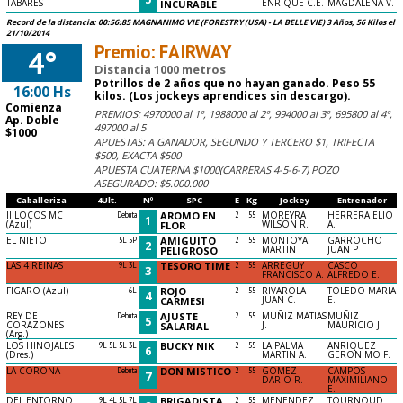
TABARES
ENRIQUE C.E.
MAGDALENA V.
INCURABLE
Record de la distancia: 00:56:85 MAGNANIMO VIE (FORESTRY (USA) - LA BELLE VIE) 3 Años, 56 Kilos el
21/10/2014
Premio: FAIRWAY
4°
Distancia 1000 metros
Potrillos de 2 años que no hayan ganado. Peso 55
16:00 Hs
kilos. (Los jockeys aprendices sin descargo).
Comienza
PREMIOS: 4970000 al 1º, 1988000 al 2º, 994000 al 3º, 695800 al 4º,
Ap. Doble
497000 al 5
$1000
APUESTAS: A GANADOR, SEGUNDO Y TERCERO $1, TRIFECTA
$500, EXACTA $500
APUESTA CUATERNA $1000(CARRERAS 4-5-6-7) POZO
ASEGURADO: $5.000.000
Caballeriza
4Ult.
Nº
SPC
E
Kg
Jockey
Entrenador
II LOCOS MC
Debuta
AROMO EN
2
55
MOREYRA
HERRERA ELIO
1
(Azul)
WILSON R.
A.
FLOR
EL NIETO
5L 5P
AMIGUITO
2
55
MONTOYA
GARROCHO
2
MARTIN
JUAN P
PELIGROSO
LAS 4 REINAS
9L 3L
TESORO TIME
2
55
ARREGUY
CASCO
3
FRANCISCO A.
ALFREDO E.
FIGARO (Azul)
6L
ROJO
2
55
RIVAROLA
TOLEDO MARIA
4
JUAN C.
E.
CARMESI
REY DE
Debuta
AJUSTE
2
55
MUÑIZ MATIAS
MUÑIZ
5
CORAZONES
J.
MAURICIO J.
SALARIAL
(Arg.)
LOS HINOJALES
9L 5L 5L 3L
BUCKY NIK
2
55
LA PALMA
ANRIQUEZ
6
(Dres.)
MARTIN A.
GERONIMO F.
LA CORONA
Debuta
DON MISTICO
2
55
GOMEZ
CAMPOS
7
DARIO R.
MAXIMILIANO
E.
DEL ENTORNO
9L 4L 5L 7L
BRIGADISTA
2
55
MENENDEZ
TOURNOUD