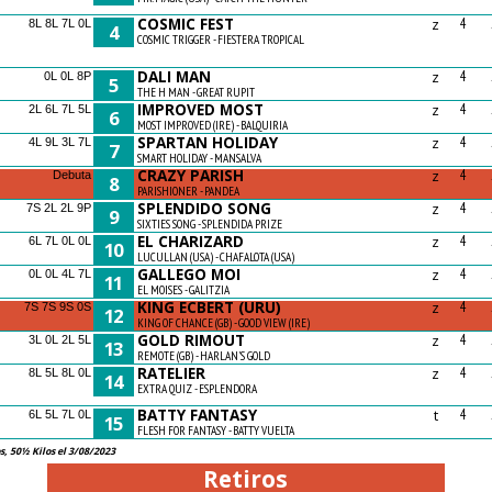
COSMIC FEST
z
4
8L 8L 7L 0L
4
COSMIC TRIGGER - FIESTERA TROPICAL
DALI MAN
z
4
0L 0L 8P
5
THE H MAN - GREAT RUPIT
IMPROVED MOST
z
4
2L 6L 7L 5L
6
MOST IMPROVED (IRE) - BALQUIRIA
SPARTAN HOLIDAY
z
4
4L 9L 3L 7L
7
SMART HOLIDAY - MANSALVA
CRAZY PARISH
z
4
Debuta
8
PARISHIONER - PANDEA
SPLENDIDO SONG
z
4
7S 2L 2L 9P
9
SIXTIES SONG - SPLENDIDA PRIZE
EL CHARIZARD
z
4
6L 7L 0L 0L
10
LUCULLAN (USA) - CHAFALOTA (USA)
GALLEGO MOI
z
4
0L 0L 4L 7L
11
EL MOISES - GALITZIA
KING ECBERT (URU)
z
4
7S 7S 9S 0S
12
KING OF CHANCE (GB) - GOOD VIEW (IRE)
GOLD RIMOUT
z
4
3L 0L 2L 5L
13
REMOTE (GB) - HARLAN'S GOLD
RATELIER
z
4
8L 5L 8L 0L
14
EXTRA QUIZ - ESPLENDORA
BATTY FANTASY
t
4
6L 5L 7L 0L
15
FLESH FOR FANTASY - BATTY VUELTA
 50½ Kilos el 3/08/2023
Retiros