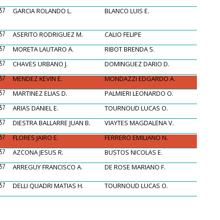
57
GARCIA ROLANDO L.
BLANCO LUIS E.
57
ASERITO RODRIGUEZ M.
CALIO FELIPE
57
MORETA LAUTARO A.
RIBOT BRENDA S.
57
CHAVES URBANO J.
DOMINGUEZ DARIO D.
57
MENDEZ KEVIN E.
MONDAZZI EDGARDO A.
57
MARTINEZ ELIAS D.
PALMIERI LEONARDO O.
57
ARIAS DANIEL E.
TOURNOUD LUCAS O.
57
DIESTRA BALLARRE JUAN B.
VIAYTES MAGDALENA V.
57
FLORES JAIRO E.
FERRERO EMILIANO N.
57
AZCONA JESUS R.
BUSTOS NICOLAS E.
57
ARREGUY FRANCISCO A.
DE ROSE MARIANO F.
57
DELLI QUADRI MATIAS H.
TOURNOUD LUCAS O.