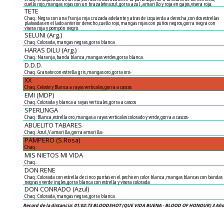
cuello rojo, mangas rojas con un brazalete azul, gorra azul , amarillo y roja en gajos, visera roja.
TETE
Chaq.: Negra con una franja roja cruzada adelante y atras de izquierda a derecha, con dos estrellas
plateadas en el lado anterior derecho, cuello rojo, mangas rojas con puños negros, gorra negra con
visera roja y pompón negro.
SELUNI (Arg.)
Chaq.: Colorada, mangas negras, gorra blanca
HARAS DILU (Arg.)
Chaq.: Naranja, banda blanca, mangas verdes, gorra blanca.
D.D.D.
Chaq.: Granate con estrella gris, mangas oro, gorra oro.-
XX
Chaq.: Celeste y Blanca a rayas verticales, gorra a cascos
EMI (MDP)
Chaq.: Colorada y blanca a rayas verticales, gorra a cascos
SPERLINGA
Chaq.: Blanca, estrella oro, mangas a rayas verticales colorado y verde, gorra a cascos.-
ABUELITO TABARES
Chaq.: Azul, V amarilla, gorra amarilla.-
PAMPERO (S.Rosa)
Chaq.:
MIS NIETOS MI VIDA
Chaq.:
DON RENE
Chaq.: Colorada con estrella de cinco puntas en el pecho en color blanca, mangas blancas con bandas
negras y verde ingles, gorra blanca con estrella y visera colorada.
DON CONRADO (Azul)
Chaq.: Colorada, mangas negras, gorra blanca
Record de la distancia: 01:02:73 BLOODSHOT (QUE VIDA BUENA - BLOOD OF HONOUR) 3 Años,