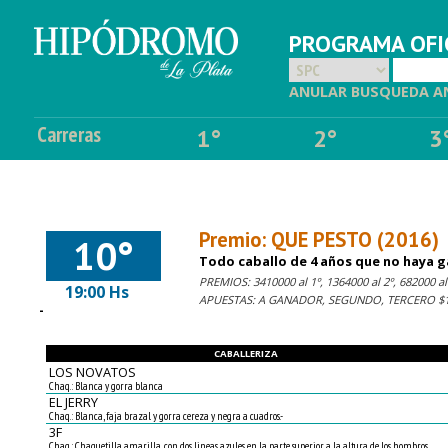
PROGRAMA OFIC
ANULAR BUSQUEDA A
Carreras
1°
2°
3
Premio: QUE PESTO (2016)
10°
Todo caballo de 4 años que no haya g
PREMIOS: 3410000 al 1º, 1364000 al 2º, 682000 al 
19:00 Hs
APUESTAS: A GANADOR, SEGUNDO, TERCERO $1,
-
CABALLERIZA
LOS NOVATOS
Chaq.: Blanca y gorra blanca
EL JERRY
Chaq.: Blanca, faja brazal y gorra cereza y negra a cuadros.-
3F
Chaq.: Chaquetilla amarilla, con dos lineas azules en la parte superior a la altura de los hombros,