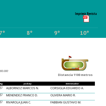
Imprimir Revista
7°
8°
9°
10°
00.000
Distancia 1100 metros
Kg
Jockey
Entrenador
57
ALBORNOZ MARCOS N.
CORSIGLIA EDUARDO A.
57
MENENDEZ FRANCO D.
OLIVERA MARIO R.
57
RIVAROLA JUAN C.
FABBIAN GUSTAVO M.