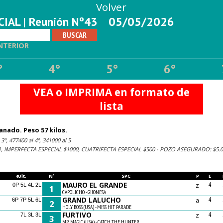
Volver
IAL | Reunión Nº43
05/05/2026
NTERIOR
°
4°
5°
6°
VEA o IMPRIMA en formato de
lista
anado. Peso 57 kilos.
3º, 477400 al 4º, 341000 al 5
 IMPERFECTA ESPECIAL $1000, CUATRIFECTA ESPECIAL $500 - POZO ASEGURADO: $5.0
4Ult.
Nº
SPC
P
E
MAURO EL GRANDE
z
4
0P 5L 4L 2L
1
CAPOLICHO - GIJONESA
GRAND LALUCHO
a
4
6P 7P 5L 6L
2
HOLY BOSS (USA) - MISS HIT PARADE
FURTIVO
z
4
7L 3L 3L
3
MR. MAGIC (USA) - CATCH THE HUNTER