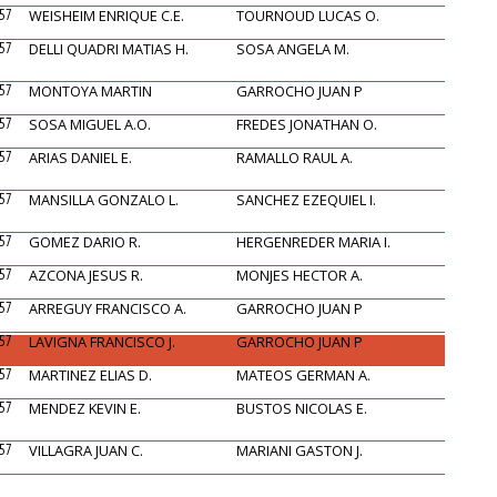
57
WEISHEIM ENRIQUE C.E.
TOURNOUD LUCAS O.
57
DELLI QUADRI MATIAS H.
SOSA ANGELA M.
57
MONTOYA MARTIN
GARROCHO JUAN P
57
SOSA MIGUEL A.O.
FREDES JONATHAN O.
57
ARIAS DANIEL E.
RAMALLO RAUL A.
57
MANSILLA GONZALO L.
SANCHEZ EZEQUIEL I.
57
GOMEZ DARIO R.
HERGENREDER MARIA I.
57
AZCONA JESUS R.
MONJES HECTOR A.
57
ARREGUY FRANCISCO A.
GARROCHO JUAN P
57
LAVIGNA FRANCISCO J.
GARROCHO JUAN P
57
MARTINEZ ELIAS D.
MATEOS GERMAN A.
57
MENDEZ KEVIN E.
BUSTOS NICOLAS E.
57
VILLAGRA JUAN C.
MARIANI GASTON J.