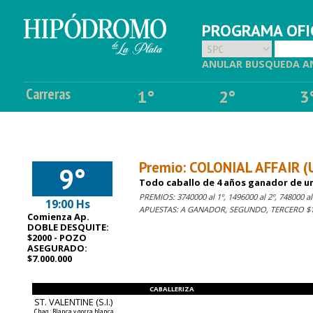
PROGRAMA OFIC
ANULAR BUSQUEDA A
Carreras
1°
2°
3
Premio: COLONIAL AFFAIR (
9°
Todo caballo de 4 años ganador de una
PREMIOS: 3740000 al 1º, 1496000 al 2º, 748000 al 
19:00 Hs
APUESTAS: A GANADOR, SEGUNDO, TERCERO $1,
Comienza Ap.
DOBLE DESQUITE:
$2000 - POZO
ASEGURADO:
$7.000.000
CABALLERIZA
ST. VALENTINE (S.I.)
Chaq.: Blanca y gorra blanca