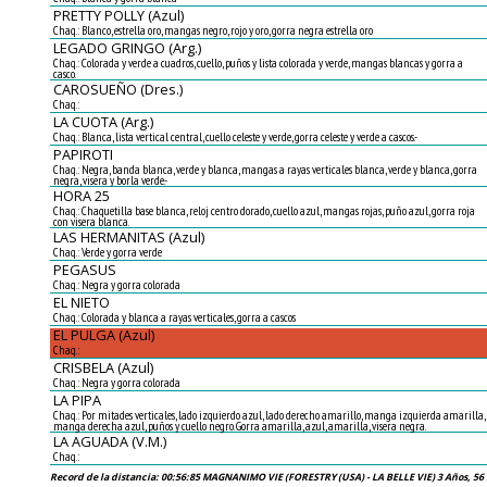
PRETTY POLLY (Azul)
Chaq.: Blanco, estrella oro, mangas negro, rojo y oro, gorra negra estrella oro
LEGADO GRINGO (Arg.)
Chaq.: Colorada y verde a cuadros, cuello, puños y lista colorada y verde, mangas blancas y gorra a
casco.
CAROSUEÑO (Dres.)
Chaq.:
LA CUOTA (Arg.)
Chaq.: Blanca, lista vertical central, cuello celeste y verde, gorra celeste y verde a cascos.-
PAPIROTI
Chaq.: Negra, banda blanca, verde y blanca, mangas a rayas verticales blanca, verde y blanca, gorra
negra, visera y borla verde.-
HORA 25
Chaq.: Chaquetilla base blanca, reloj centro dorado, cuello azul, mangas rojas, puño azul, gorra roja
con visera blanca.
LAS HERMANITAS (Azul)
Chaq.: Verde y gorra verde
PEGASUS
Chaq.: Negra y gorra colorada
EL NIETO
Chaq.: Colorada y blanca a rayas verticales, gorra a cascos
EL PULGA (Azul)
Chaq.:
CRISBELA (Azul)
Chaq.: Negra y gorra colorada
LA PIPA
Chaq.: Por mitades verticales, lado izquierdo azul, lado derecho amarillo, manga izquierda amarilla,
manga derecha azul, puños y cuello negro. Gorra amarilla, azul, amarilla, visera negra.
LA AGUADA (V.M.)
Chaq.:
Record de la distancia: 00:56:85 MAGNANIMO VIE (FORESTRY (USA) - LA BELLE VIE) 3 Años, 56 