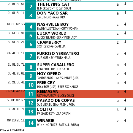
THE FLYING CAT
a
4
2L 8L 5L 5L
2
IL MERCATO - THE CAT IS OUT
DON YACO SAR
a
4
2L 6L 5L 1L
3
SARDINERO - PARA PARA
NASHVILLE BOY
z
4
6L 6L 6P 5S
4
NASHVILLE TEXAN - CUTY WOMAN
LUCKY WORLD
z
4
3L 6L 5L 9L
5
LUCKY ISLAND - BERNYARD LADY
CRAMBERRY
z
4
5L 5L 3L 2L
6
SIXTIES SONG - CAMELIA
FURIOSO YERBATERO
z
4
0P 4L 3L 1L
7
FURIOUS KEY - YERBA MALA
SUPER CABALLERO
a
4
2L 9L 5L 7L
8
LENCELOT - JUST LIKE A PILL
HOY OPERO
z
4
8L 4L 7L 6L
9
TANTOS AÑOS - LAKE SUMNER (USA)
FREE CRY
a
4
2L 2L 5L 4L
10
HOLY BOSS (USA) - FREE EXCHANGE
KEEMASAN
a
4
6P 5P 4P 1P
11
ULTIMA VUELTA - LUCKY GOLDI
PASADO DE COPAS
a
4
5L 0P 0P 6P
12
QUE VIDA BUENA - PREMUROSA
LOLITO
t
4
3L 3L 1L 7L
13
PRESAGIO KEY - LOLA DREAM
WINABIE
z
4
0P 2S 2L 1L
14
WINNING PRIZE - EAST ALLIE (USA)
Kilos el 21/10/2014