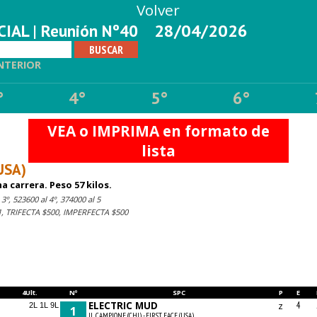
Volver
IAL | Reunión Nº40
28/04/2026
NTERIOR
°
4°
5°
6°
VEA o IMPRIMA en formato de
lista
USA)
 carrera. Peso 57 kilos.
3º, 523600 al 4º, 374000 al 5
 TRIFECTA $500, IMPERFECTA $500
4Ult.
Nº
SPC
P
E
ELECTRIC MUD
z
4
2L 1L 9L
1
IL CAMPIONE (CHI) - FIRST FACE (USA)