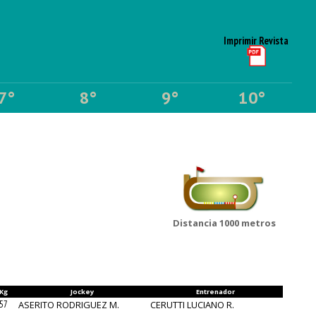
Imprimir Revista
7°
8°
9°
10°
Distancia 1000 metros
Kg
Jockey
Entrenador
57
ASERITO RODRIGUEZ M.
CERUTTI LUCIANO R.