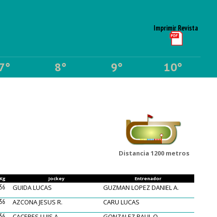
Imprimir Revista
7°
8°
9°
10°
Distancia 1200 metros
Kg
Jockey
Entrenador
56
GUIDA LUCAS
GUZMAN LOPEZ DANIEL A.
56
AZCONA JESUS R.
CARU LUCAS
56
CACERES LUIS A.
GONZALEZ RAUL O.