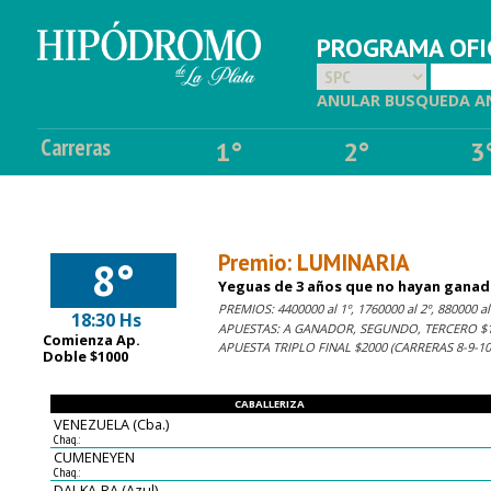
PROGRAMA OFIC
ANULAR BUSQUEDA A
Carreras
1°
2°
3
Premio: LUMINARIA
8°
Yeguas de 3 años que no hayan ganado
PREMIOS: 4400000 al 1º, 1760000 al 2º, 880000 al 
18:30 Hs
APUESTAS: A GANADOR, SEGUNDO, TERCERO $1
Comienza Ap.
APUESTA TRIPLO FINAL $2000 (CARRERAS 8-9-1
Doble $1000
CABALLERIZA
VENEZUELA (Cba.)
Chaq.:
CUMENEYEN
Chaq.:
DAI-KA-RA (Azul)