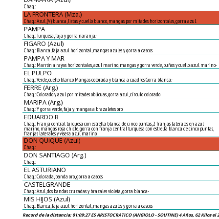
Chaq.:
LA FRONTERA (Mza.)
Chaq.: Azul, (V) blanca, listas y cuello blanco, mangas por mitades horizontales, gorra azul.
PAMPA
Chaq.: Turquesa, faja y gorra naranja.-
FIGARO (Azul)
Chaq.: Blanca, faja azul horizontal, mangas azules y gorra a cascos
PAMPA Y MAR
Chaq.: Marrón a rayas horizontales, azul marino, mangas y gorra verde, puños y cuello azul marino.-
EL PULPO
Chaq.: Verde, cuello blanco. Mangas colorada y blanca a cuadros. Gorra blanca.-
FERRE (Arg.)
Chaq.: Colorado y azul por mitades oblicuas, gorra azul, círculo colorado
MARIPA (Arg.)
Chaq.: Y gorra verde, faja y mangas a brazaletes oro.
EDUARDO B
Chaq.: Franja central turquesa con estrella blanca de cinco puntas, 2 franjas laterales en azul
marino, mangas rosa chicle, gorra con franja central turquesa con estrella blanca de cinco puntas,
franjas laterales y visera azul marino.
DON QUIQUE (Azul)
Chaq.:
DON SANTIAGO (Arg.)
Chaq.:
EL ASTURIANO
Chaq.: Colorada, banda oro, gorra a cascos.
CASTELGRANDE
Chaq.: Azul, dos bandas cruzadas y brazales violeta, gorra blanca.-
MIS HIJOS (Azul)
Chaq.: Blanca, faja azul horizontal, mangas azules y gorra a cascos
Record de la distancia: 01:09:27 ES ARISTOCRATICO (ANGIOLO - SOUTINE) 4 Años, 62 Kilos el 