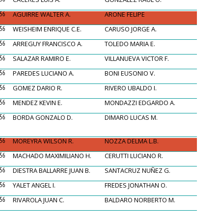
56
AGUIRRE WALTER A.
ARONE FELIPE
56
WEISHEIM ENRIQUE C.E.
CARUSO JORGE A.
56
ARREGUY FRANCISCO A.
TOLEDO MARIA E.
56
SALAZAR RAMIRO E.
VILLANUEVA VICTOR F.
56
PAREDES LUCIANO A.
BONI EUSONIO V.
56
GOMEZ DARIO R.
RIVERO UBALDO I.
56
MENDEZ KEVIN E.
MONDAZZI EDGARDO A.
56
BORDA GONZALO D.
DIMARO LUCAS M.
56
MOREYRA WILSON R.
NOZZA DELMA L.B.
56
MACHADO MAXIMILIANO H.
CERUTTI LUCIANO R.
56
DIESTRA BALLARRE JUAN B.
SANTACRUZ NUÑEZ G.
56
YALET ANGEL I.
FREDES JONATHAN O.
56
RIVAROLA JUAN C.
BALDARO NORBERTO M.