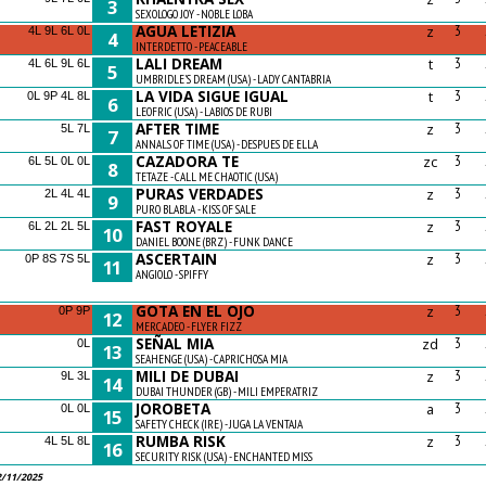
3
SEXOLOGO JOY - NOBLE LOBA
AGUA LETIZIA
z
3
4L 9L 6L 0L
4
INTERDETTO - PEACEABLE
LALI DREAM
t
3
4L 6L 9L 6L
5
UMBRIDLE'S DREAM (USA) - LADY CANTABRIA
LA VIDA SIGUE IGUAL
t
3
0L 9P 4L 8L
6
LEOFRIC (USA) - LABIOS DE RUBI
AFTER TIME
z
3
5L 7L
7
ANNALS OF TIME (USA) - DESPUES DE ELLA
CAZADORA TE
zc
3
6L 5L 0L 0L
8
TETAZE - CALL ME CHAOTIC (USA)
PURAS VERDADES
z
3
2L 4L 4L
9
PURO BLABLA - KISS OF SALE
FAST ROYALE
z
3
6L 2L 2L 5L
10
DANIEL BOONE (BRZ) - FUNK DANCE
ASCERTAIN
z
3
0P 8S 7S 5L
11
ANGIOLO - SPIFFY
GOTA EN EL OJO
z
3
0P 9P
12
MERCADEO - FLYER FIZZ
SEÑAL MIA
zd
3
0L
13
SEAHENGE (USA) - CAPRICHOSA MIA
MILI DE DUBAI
z
3
9L 3L
14
DUBAI THUNDER (GB) - MILI EMPERATRIZ
JOROBETA
a
3
0L 0L
15
SAFETY CHECK (IRE) - JUGA LA VENTAJA
RUMBA RISK
z
3
4L 5L 8L
16
SECURITY RISK (USA) - ENCHANTED MISS
2/11/2025