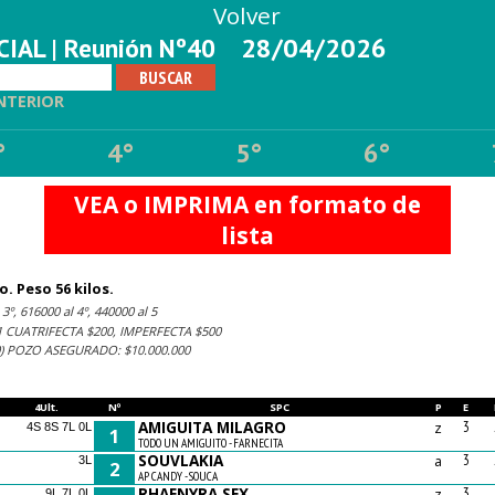
Volver
IAL | Reunión Nº40
28/04/2026
NTERIOR
°
4°
5°
6°
VEA o IMPRIMA en formato de
lista
. Peso 56 kilos.
3º, 616000 al 4º, 440000 al 5
 CUATRIFECTA $200, IMPERFECTA $500
0) POZO ASEGURADO: $10.000.000
4Ult.
Nº
SPC
P
E
AMIGUITA MILAGRO
z
3
4S 8S 7L 0L
1
TODO UN AMIGUITO - FARNECITA
SOUVLAKIA
a
3
3L
2
AP CANDY - SOUCA
RHAENYRA SEX
z
3
9L 7L 0L