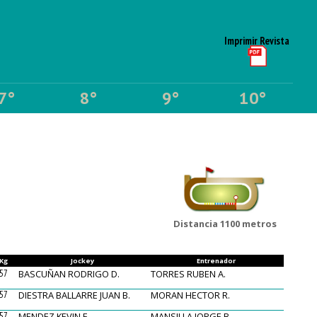
Imprimir Revista
7°
8°
9°
10°
Distancia 1100 metros
Kg
Jockey
Entrenador
57
BASCUÑAN RODRIGO D.
TORRES RUBEN A.
57
DIESTRA BALLARRE JUAN B.
MORAN HECTOR R.
57
MENDEZ KEVIN E.
MANSILLA JORGE B.