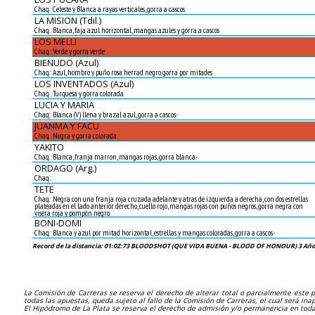
Chaq.: Celeste y Blanca a rayas verticales, gorra a cascos
LA MISION (Tdil.)
Chaq.: Blanca, faja azul horizontal, mangas azules y gorra a cascos
LOS MELLI
Chaq.: Verde y gorra verde
BIENUDO (Azul)
Chaq.: Azul, hombro y puño rosa herrad. negro gorra por mitades
LOS INVENTADOS (Azul)
Chaq.: Turquesa y gorra colorada
LUCIA Y MARIA
Chaq.: Blanca (V) llena y brazal azul, gorra a cascos.-
JUANMA Y FACU
Chaq.: Negra y gorra colorada
YAKITO
Chaq.: Blanca, franja marron, mangas rojas, gorra blanca.-
ORDAGO (Arg.)
Chaq.:
TETE
Chaq.: Negra con una franja roja cruzada adelante y atras de izquierda a derecha, con dos estrellas
plateadas en el lado anterior derecho, cuello rojo, mangas rojas con puños negros, gorra negra con
visera roja y pompón negro.
BONI-DOMI
Chaq.: Blanca y azul por mitad horizontal, estrellas y mangas coloradas, gorra a cascos.-
Record de la distancia: 01:02:73 BLOODSHOT (QUE VIDA BUENA - BLOOD OF HONOUR) 3 Años,
La Comisión de Carreras se reserva el derecho de alterar total o parcialmente este p
todas las apuestas, queda sujeto al fallo de la Comisión de Carreras, el cual será ina
El Hipódromo de La Plata se reserva el derecho de admisión y/o permanencia en todas