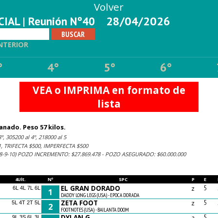
Volver
IAL | Reunión Nº40
28/04/2026
NTERIOR
°
4°
5°
6°
VEA o IMPRIMA en formato de
lista
anado. Peso 57 kilos.
º, 305200 al 4º, 218000 al 5
 TRIFECTA $500, IMPERFECTA $500
-9-10) POZO INCREMENTO: $27.869.478 - POZO ASEGURADO: $60.000.000
4Ult.
Nº
SPC
P
E
EL GRAN DORADO
z
5
6L 4L 7L 6L
1
DADDY LONG LEGS (USA) - EPOCA DORADA
ZETA FOOT
z
5
5L 4T 2T 5L
2
FOOTNOTES (USA) - BAILANTA DOOM
DYLAN G
a
5
9L 3S 6L 3L