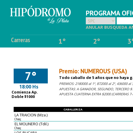
PROGRAMA OFIC
ANULAR BUSQUEDA A
Carreras
1°
2°
3
Premio: NUMEROUS (USA)
7°
Todo caballo de 5 años que no haya g
PREMIOS: 2180000 al 1º, 872000 al 2º, 436000 al 3
18:00 Hs
APUESTAS: A GANADOR, SEGUNDO, TERCERO $1,
Comienza Ap.
APUESTA CUATERNA EXTRA $2000 (CARRERAS 7-8
Doble $1000
CABALLERIZA
LA TRAICION (Mza.)
Chaq.:
EL MOLINERO (Tdil.)
Chaq.:
LOS PUCARA