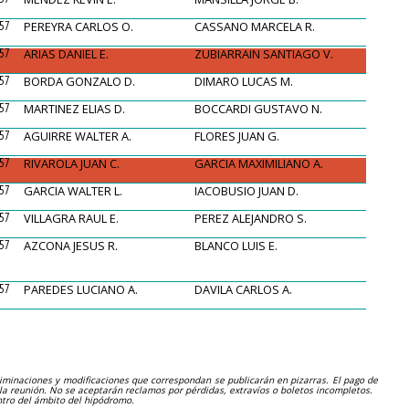
57
PEREYRA CARLOS O.
CASSANO MARCELA R.
57
ARIAS DANIEL E.
ZUBIARRAIN SANTIAGO V.
57
BORDA GONZALO D.
DIMARO LUCAS M.
57
MARTINEZ ELIAS D.
BOCCARDI GUSTAVO N.
57
AGUIRRE WALTER A.
FLORES JUAN G.
57
RIVAROLA JUAN C.
GARCIA MAXIMILIANO A.
57
GARCIA WALTER L.
IACOBUSIO JUAN D.
57
VILLAGRA RAUL E.
PEREZ ALEJANDRO S.
57
AZCONA JESUS R.
BLANCO LUIS E.
57
PAREDES LUCIANO A.
DAVILA CARLOS A.
eliminaciones y modificaciones que correspondan se publicarán en pizarras. El pago de
e la reunión. No se aceptarán reclamos por pérdidas, extravíos o boletos incompletos.
ntro del ámbito del hipódromo.