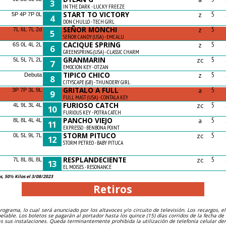
3
IN THE DARK - LUCKY FREEZE
START TO VICTORY
z
5
5P 4P 7P 0L
4
DON CHULLO - TECH GIRL
SEÑOR MONCHI
z
5
7L 6L 7L 2d
5
SEÑOR CANDY (USA) - EMCALU
CACIQUE SPRING
z
5
6S 0L 4L 2L
6
GREENSPRING (USA) - CLASSIC CHARM
GRANMARIN
zc
5
5L 5L 7L 2L
7
EMOCION KEY - OTZAN
TIPICO CHICO
z
5
Debuta
8
CITYSCAPE (GB) - THUNDERY GIRL
GRITALO A FULL
a
5
3P 7P 3L 9L
9
FULL MAST (USA) - CONTALA KEY
FURIOSO CATCH
zc
5
4L 9L 3L 4L
10
FURIOUS KEY - POTRA CATCH
PANCHO VIEJO
a
5
8L 8L 4L 4L
11
EXPRESSO - BENBONA POINT
STORM PITUCO
zc
5
0L 5L 9L 7L
12
STORM PETREO - BABY PITUCA
RESPLANDECIENTE
zc
5
7L 8L 8L 8L
13
EL MOISES - RESONANCE
 50½ Kilos el 3/08/2023
Retiros
rograma, lo cual será anunciado por los altavoces y/o circuito de televisión. Los recargos, 
pelable. Los boletos se pagarán al portador hasta los quince (15) días corridos de la fecha d
 sus instalaciones. Queda terminantemente prohibida la utilización de telefonía celular de