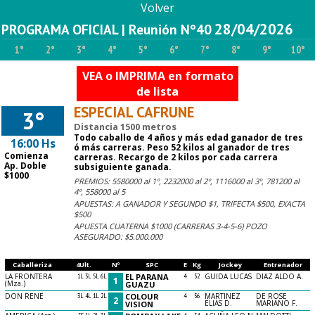
Volver
28/04/2026
PROGRAMA OFICIAL | Reunión Nº40
1°
2°
3°
4°
5°
6°
7°
8°
9°
10°
VEA o IMPRIMA en formato
de lista
ESPECIAL CAFRUNE
3°
Distancia 1500 metros
Todo caballo de 4 años y más edad ganador de tres
16:00 Hs
ó más carreras. Peso 52 kilos al ganador de tres
Comienza
carreras. Recargo de 2 kilos por cada carrera
Ap. Doble
subsiguiente ganada.
$1000
PREMIOS: 5580000 al 1º, 2232000 al 2º, 1116000 al 3º, 781200 al
4º, 558000 al 5
APUESTAS: A GANADOR Y SEGUNDO $1, TRIFECTA $500, EXACTA
$500
APUESTA CUATERNA $1000 (CARRERAS 3-4-5-6) POZO
ASEGURADO: $5.000.000
Caballeriza
4Ult.
Nº
SPC
E
Kg
Jockey
Entrenador
LA FRONTERA
1L 3L 5L 6L
EL PARANA
4
52
GUIDA LUCAS
DIAZ ALDO A.
1
(Mza.)
GUAZU
DON RENE
3L 4L 1L 2L
COLOUR
4
56
MARTINEZ
DE ROSE
2
ELIAS D.
MARIANO F.
VISION