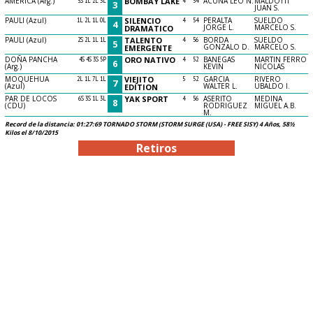
AMERICA (Arg.)
5S 1L 2L 3L
BOMBAY LAKE
4
54
ACUÑA LEO N.
MALDOTTI
3
JUAN S.
PAULI (Azul)
1L 2L 1L 0L
SILENCIO
4
54
PERALTA
SUELDO
4
JORGE L.
MARCELO S.
DRAMATICO
PAULI (Azul)
2S 2L 1L 1L
TALENTO
4
56
BORDA
SUELDO
5
GONZALO D.
MARCELO S.
EMERGENTE
DOÑA PANCHA
4S 4S 3S 5P
ORO NATIVO
4
52
BANEGAS
MARTIN FERRO
6
(Arg.)
KEVIN
NICOLAS
MOQUEHUA
2L 1L 7L 1L
VIEJITO
5
52
GARCIA
RIVERO
7
(Azul)
WALTER L.
UBALDO I.
EDITION
PAR DE LOCOS
6S 3S 1L 3L
YAK SPORT
4
56
ASERITO
MEDINA
8
(CDU)
RODRIGUEZ
MIGUEL A.B.
M.
Record de la distancia: 01:27:69 TORNADO STORM (STORM SURGE (USA) - FREE SISY) 4 Años, 58½
Kilos el 8/10/2015
Retiros